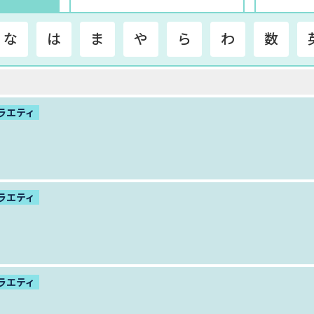
な
は
ま
や
ら
わ
数
ラエティ
ラエティ
ラエティ