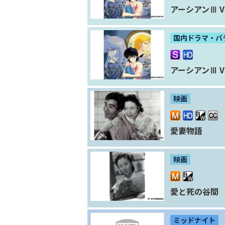
アーシアンⅢ Vo
国内ドラマ・バ
アーシアンⅢ Vo
映画
愛妻物語
映画
愛と死の谷間
ミッドナイト