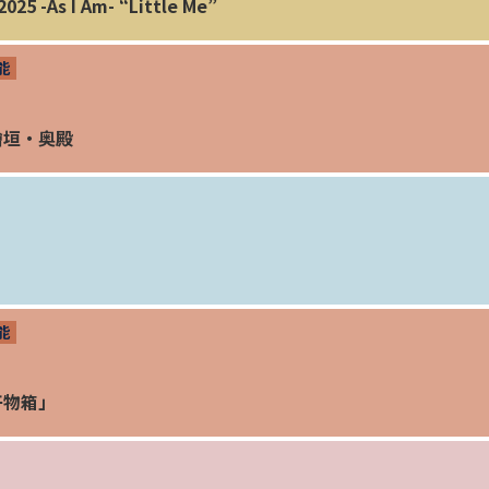
25 -As I Am- “Little Me”
能
檜垣・奥殿
能
干物箱」