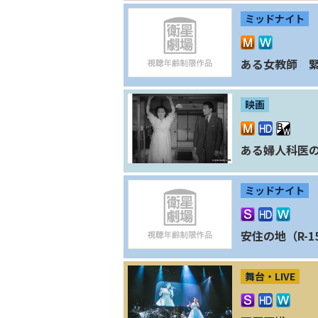
ミッドナイト
ある女教師 緊
映画
ある婦人科医
ミッドナイト
安住の地（R-1
舞台・LIVE