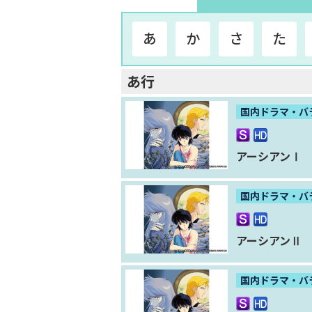
あ
か
さ
た
あ行
国内ドラマ・バ
アーシアンⅠ
国内ドラマ・バ
アーシアンⅡ
国内ドラマ・バ