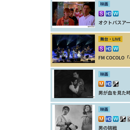
映画
オクトパスアー
舞台・LIVE
FM COCOLO「
映画
男が血を見た
映画
男の挑戦