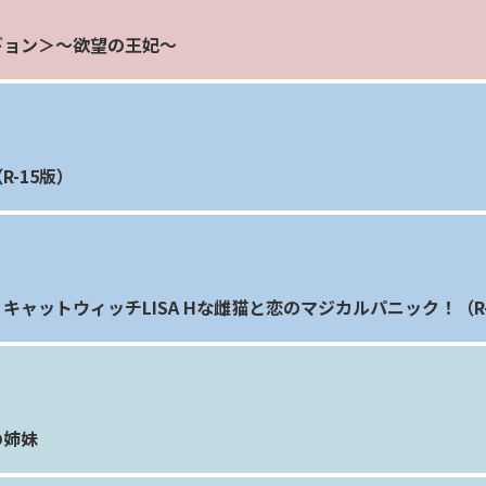
ギョン＞～欲望の王妃～
-15版）
キャットウィッチLISA Hな雌猫と恋のマジカルパニック！（R-
の姉妹