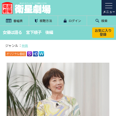
番組表
視聴方法
ログイン
検索
お気に入り
女優は語る 宮下順子 後編
登録
ジャンル：
映画