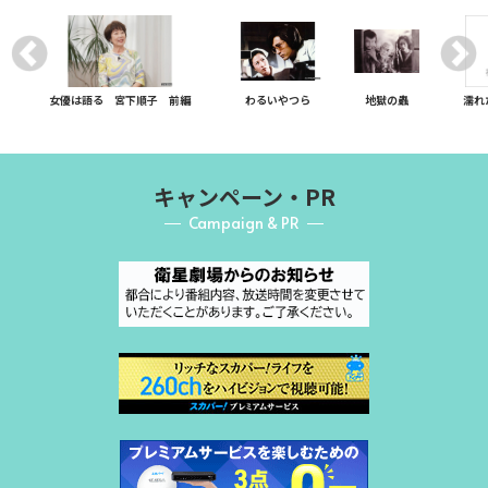
女優は語る 宮下順子 前編
わるいやつら
地獄の蟲
濡れ
キャンペーン・PR
Campaign & PR