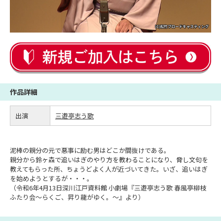
作品詳細
出演
三遊亭志う歌
泥棒の親分の元で悪事に励む男はどこか間抜けである。
親分から鈴ヶ森で追いはぎのやり方を教わることになり、脅し文句を
教えてもらった所、ちょうどよく人が近づいてきた。いざ、追いはぎ
を始めようとするが・・・。
（令和6年4月13日深川江戸資料館 小劇場『三遊亭志う歌 春風亭柳枝
ふたり会～らくご、昇り龍がゆく。～』より）