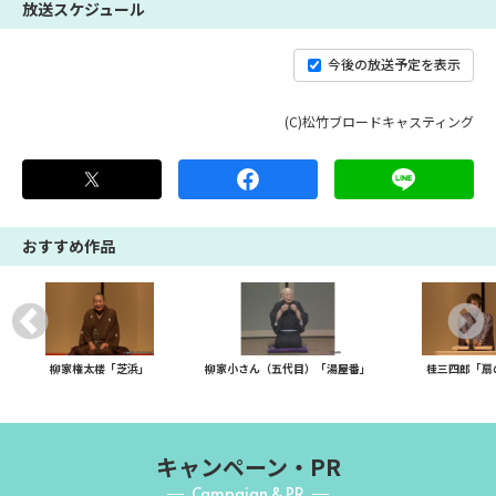
放送スケジュール
今後の放送予定を表示
(C)松竹ブロードキャスティング
おすすめ作品
柳家権太楼「芝浜」
柳家小さん（五代目）「湯屋番」
桂三四郎「扇
キャンペーン・PR
Campaign & PR