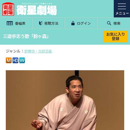
番組表
視聴方法
ログイン
検索
お気に入り
三遊亭志う歌「鈴ヶ森」
登録
ジャンル：
歌舞伎・伝統芸能