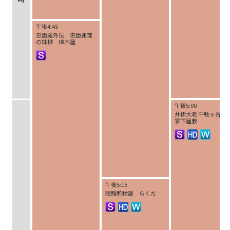
午後4:45
忠臣蔵外伝 忠臣連理
の鉢植 植木屋
午後5:00
井伊大老 千駄ヶ谷井
家下屋敷
午後5:15
眠駱駝物語 らくだ