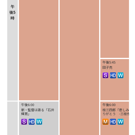
午
後5
時
午後5:45
団子売
午後6:00
午後6:00
新・監督は語る「石井
桂三四郎「悲しみよ
輝男」
りがとう -三枝作-」