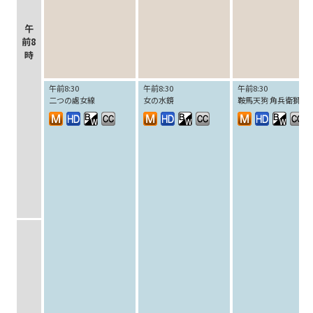
午
前8
時
午前8:30
午前8:30
午前8:30
二つの處女線
女の水鏡
鞍馬天狗 角兵衛獅子