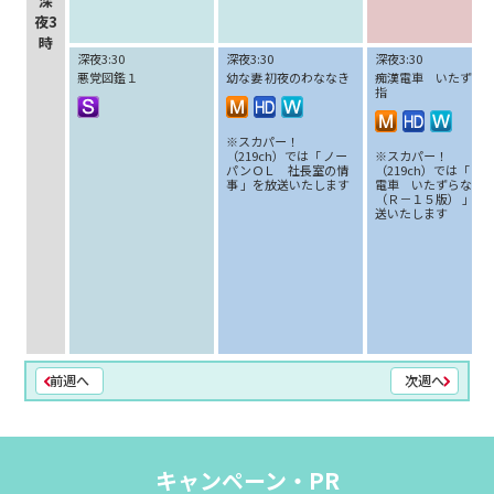
深
夜3
時
深夜3:30
深夜3:30
深夜3:30
悪党図鑑１
幼な妻 初夜のわななき
痴漢電車 いたずら
指
※スカパー！
（219ch）では「
ノー
※スカパー！
パンＯＬ 社長室の情
（219ch）では「
痴
事
」を放送いたします
電車 いたずらな指
（Ｒ－１５版）
」を
送いたします
前週へ
次週へ
キャンペーン・PR