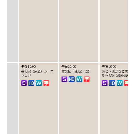
午後10:00
午後10:00
午後10:00
長相思（原題）シーズ
安楽伝（原題）#23
請君～遥かなる恋人
ン１#7
ち～#36（最終話）