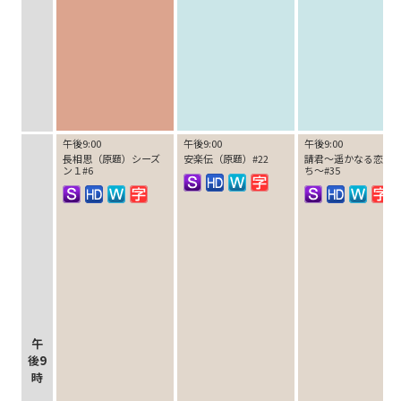
午後9:00
午後9:00
午後9:00
長相思（原題）シーズ
安楽伝（原題）#22
請君～遥かなる恋人
ン１#6
ち～#35
午
後9
時