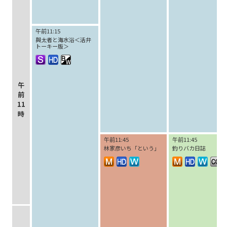
午前11:15
與太者と海水浴＜活弁
トーキー版＞
午
前
11
時
午前11:45
午前11:45
林家彦いち「という」
釣りバカ日誌