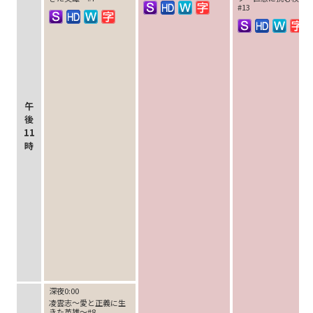
#13
午
後
11
時
深夜0:00
凌雲志～愛と正義に生
きた英雄～#8