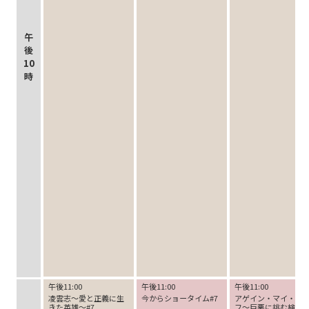
午
後
10
時
午後11:00
午後11:00
午後11:00
凌雲志～愛と正義に生
今からショータイム#7
アゲイン・マイ・ラ
きた英雄～#7
フ～巨悪に挑む検事