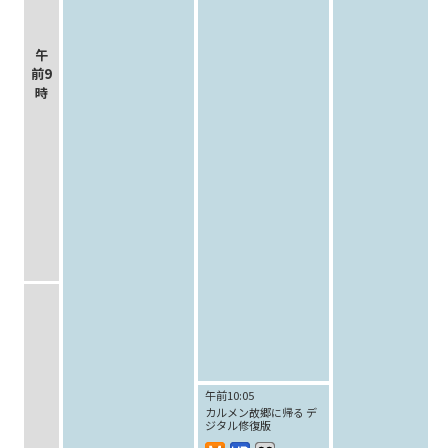
午
前9
時
午前10:05
カルメン故郷に帰る デ
ジタル修復版