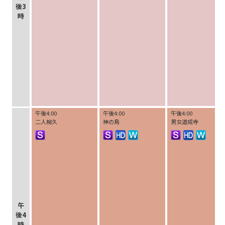
後3
時
午後4:00
午後4:00
午後4:00
二人椀久
神の鳥
男女道成寺
午
後4
時