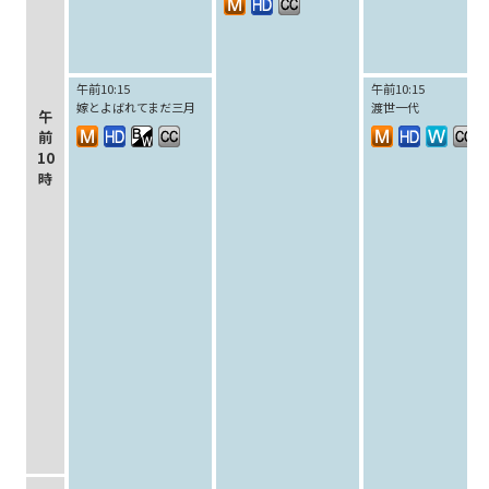
午前10:15
午前10:15
嫁とよばれてまだ三月
渡世一代
午
前
10
時