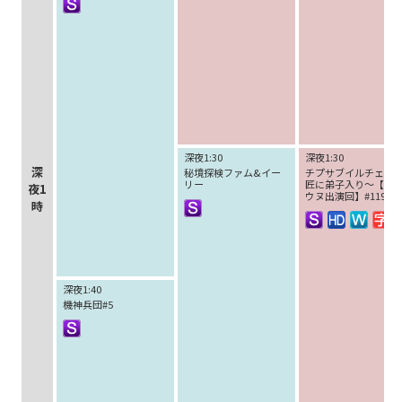
深夜1:30
深夜1:30
深
秘境探検ファム&イー
チプサブイルチェ～
リー
匠に弟子入り～【チ
夜1
ウヌ出演回】#119
時
深夜1:40
機神兵団#5