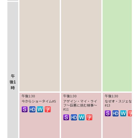
午
後1
時
午後1:30
午後1:30
午後1:30
今からショータイム#5
アゲイン・マイ・ライ
なぜオ・スジェなの
フ～巨悪に挑む検事～
#13
#11