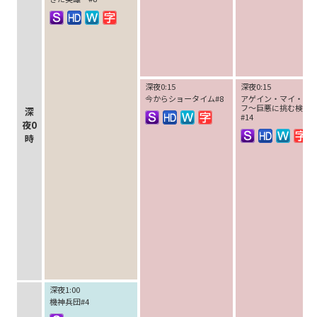
深夜0:15
深夜0:15
今からショータイム#8
アゲイン・マイ・ラ
フ～巨悪に挑む検事
深
#14
夜0
時
深夜1:00
機神兵団#4