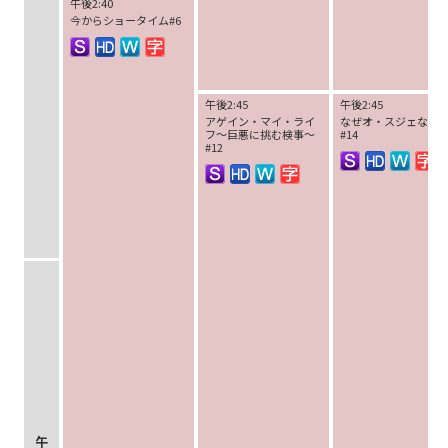
午後2:40
今からショータイム#6
午後2:45
午後2:45
アゲイン・マイ・ライ
なぜオ・スジェなの
フ～巨悪に挑む検事～
#14
#12
午