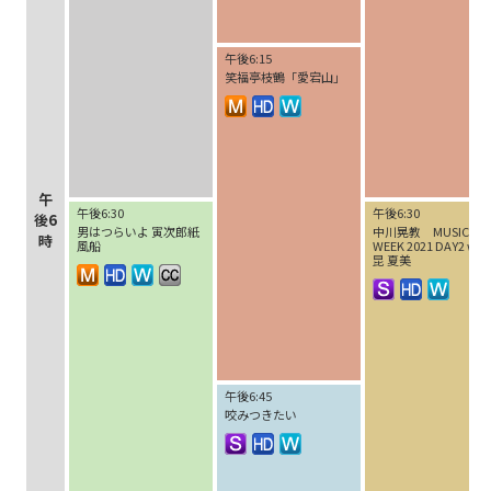
午後6:15
笑福亭枝鶴「愛宕山」
午
午後6:30
午後6:30
後6
男はつらいよ 寅次郎紙
中川晃教 MUSICAL
時
風船
WEEK 2021 DAY2 wit
昆 夏美
午後6:45
咬みつきたい