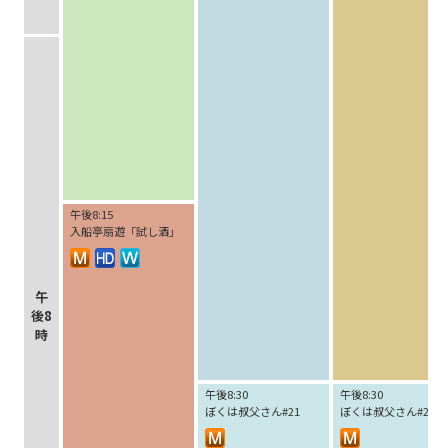
午後8:15
入船亭扇遊「試し酒」
午
後8
時
午後8:30
午後8:30
ぼくは叔父さん#21
ぼくは叔父さん#22