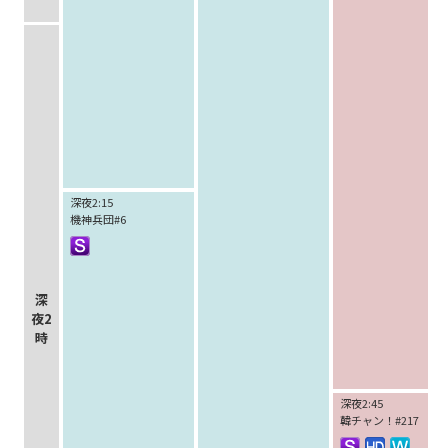
深夜2:15
機神兵団#6
深
夜2
時
深夜2:45
韓チャン！#217