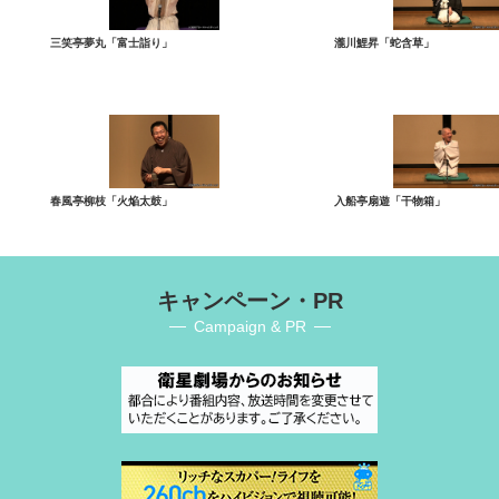
三笑亭夢丸「富士詣り」
瀧川鯉昇「蛇含草」
春風亭柳枝「火焔太鼓」
入船亭扇遊「干物箱」
キャンペーン・PR
Campaign & PR