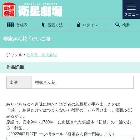
番組表
視聴方法
ログイン
検索
柳家さん花「たいこ腹」
ジャンル：
歌舞伎・伝統芸能
作品詳細
出演
柳家さん花
ありとあらゆる趣味に飽きた道楽者の若旦那が手を出したのは
「鍼」。練習だけではつまらないと幇間の一八を呼び出し、実践を試
みるが…。
原話は、安永9年（1780年）に出版された笑話本『初登』の一編であ
る「針医」。
（2022年2月27日 一ツ橋ホール『柳家さん喬一門会』より）