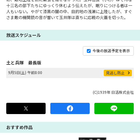
十三名の部下たちにゆっくり休むよう伝えたが、眠りにつける者は一
人もいない。やがて漆黒の闇の中、目的地の浅瀬に上陸したが、すぐ
さま敵の機関銃の音が響いて玉井隊は直ちに応戦の火蓋を切った。
放送スケジュール
今後の放送予定を表示
土と兵隊 最長版
9月5日(土) 午前8:00
見逃し防止
(C)1939年 日活株式会社
おすすめ作品