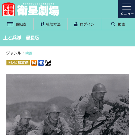
番組表
視聴方法
ログイン
検索
土と兵隊 最長版
ジャンル：
映画