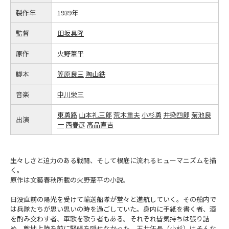
製作年
1939年
監督
田坂具隆
原作
火野葦平
脚本
笠原良三
陶山鉄
音楽
中川栄三
東勇路
山本礼三郎
荒木重夫
小杉勇
井染四郎
菊池良
出演
一
西春彦
高品直吉
生々しさと迫力のある戦闘、そして根底に流れるヒューマニズムを描
く。
原作は文藝春秋所載の火野葦平の小説。
日没直前の陽光を受けて輸送船隊が堂々と進航していく。その船内で
は兵隊たちが思い思いの時を過ごしていた。身内に手紙を書く者、酒
を酌み交わす者、軍歌を歌う者もある。それぞれ皆気持ちは張り詰
め、敵地上陸を前に緊張を隠せなかった。玉井伍長（小杉）はそんな