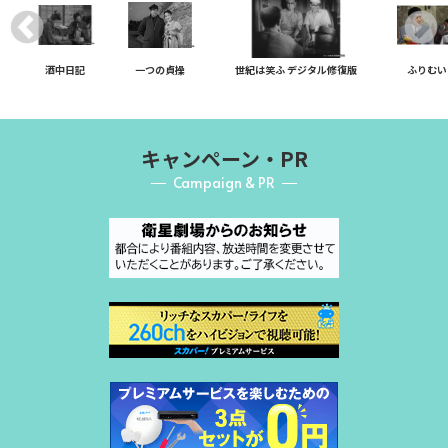
酒中日記
一つの貞操
世紀は笑ふ デジタル修復版
ふりむい
キャンペーン・PR
Campaign & PR