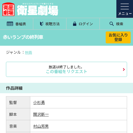
番組表
視聴方法
ログイン
検索
お気に入り
赤いランプの終列車
登録
ジャンル：
映画
放送は終了しました。
この番組をリクエスト
作品詳細
監督
小杉勇
脚本
関沢新一
音楽
村山芳男