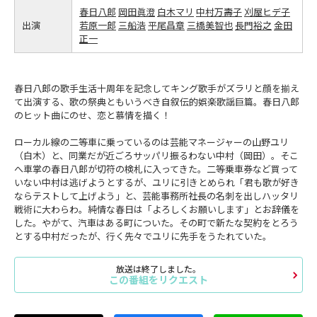
春日八郎
岡田眞澄
白木マリ
中村万壽子
刈屋ヒデ子
出演
若原一郎
三船浩
平尾昌章
三橋美智也
長門裕之
金田
正一
春日八郎の歌手生活十周年を記念してキング歌手がズラリと顔を揃え
て出演する、歌の祭典ともいうべき自叙伝的娯楽歌謡巨篇。春日八郎
のヒット曲にのせ、恋と慕情を描く！
ローカル線の二等車に乗っているのは芸能マネージャーの山野ユリ
（白木）と、同業だが近ごろサッパリ振るわない中村（岡田）。そこ
へ車掌の春日八郎が切符の検札に入ってきた。二等乗車券など買って
いない中村は逃げようとするが、ユリに引きとめられ「君も歌が好き
ならテストして上げよう」と、芸能事務所社長の名刺を出しハッタリ
戦術に大わらわ。純情な春日は「よろしくお願いします」とお辞儀を
した。やがて、汽車はある町についた。その町で新たな契約をとろう
とする中村だったが、行く先々でユリに先手をうたれていた。
放送は終了しました。
この番組をリクエスト