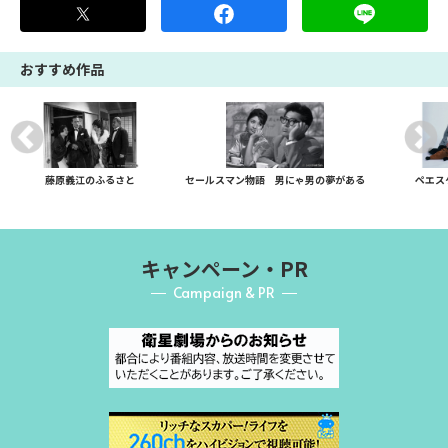
おすすめ作品
藤原義江のふるさと
セールスマン物語 男にゃ男の夢がある
ペエス
キャンペーン・PR
Campaign & PR