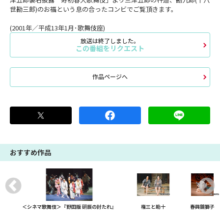
世勘三郎)のお福という息の合ったコンビでご覧頂きます。
(2001年／平成13年1月･歌舞伎座)
放送は終了しました。
この番組をリクエスト
作品ページへ
おすすめ作品
＜シネマ歌舞伎＞『野田版 研辰の討たれ』
権三と助十
春興鏡獅子