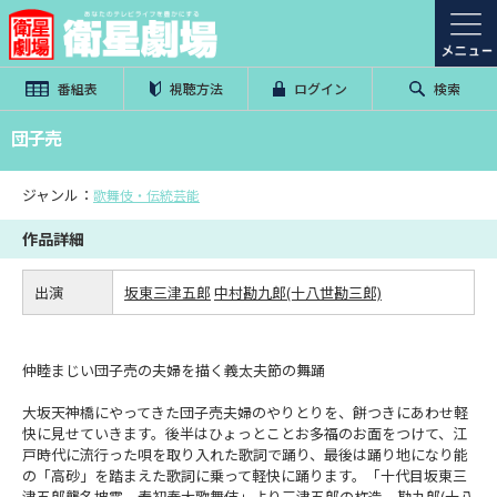
番組表
視聴方法
ログイン
検索
団子売
ジャンル：
歌舞伎・伝統芸能
作品詳細
出演
坂東三津五郎
中村勘九郎(十八世勘三郎)
仲睦まじい団子売の夫婦を描く義太夫節の舞踊
大坂天神橋にやってきた団子売夫婦のやりとりを、餅つきにあわせ軽
快に見せていきます。後半はひょっとことお多福のお面をつけて、江
戸時代に流行った唄を取り入れた歌詞で踊り、最後は踊り地になり能
の「高砂」を踏まえた歌詞に乗って軽快に踊ります。「十代目坂東三
津五郎襲名披露 寿初春大歌舞伎」より三津五郎の杵造、勘九郎(十八