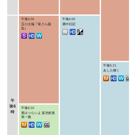
午後6:00
午後6:00
玉川太福「寅さん誕
酒中日記
生」
午後6:15
あした輝く
午
後6
午後6:30
時
男はつらいよ 寅次郎真
実一路