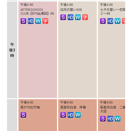
午後3:00
午後3:00
午後3:00
AFTER SCHOOL
白月の誓い#38
七夕の誓い～恋狐妖
CLUB【BTS出演回】#6
２～#8
午
後3
時
午後4:00
午後4:00
午後4:00
君が代松竹梅
菊宴月白浪 序幕
菊宴月白浪 二幕目
大詰