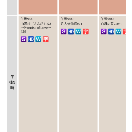
午後9:00
午後9:00
午後9:00
山河枕（さんがしん）
凡人修仙伝#21
白月の誓い#39
～Promise of Love～
#29
午
後9
時