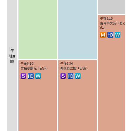
午後8:15
古今亭文菊「あくび
南」
午
後8
時
午後8:30
午後8:30
笑福亭鶴光「紀州」
柳家㐂三郎「目薬」