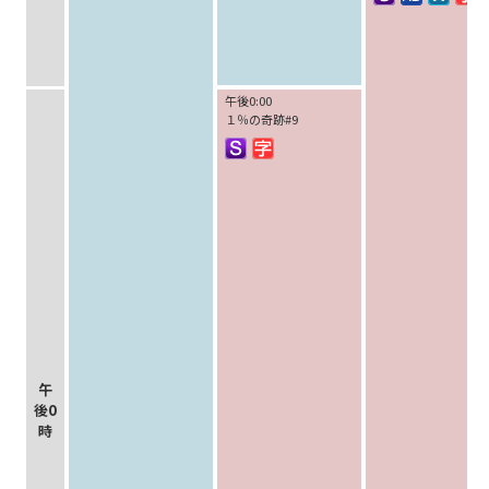
午後0:00
１％の奇跡#9
午
後0
時