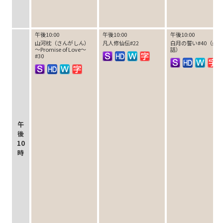
午後10:00
午後10:00
午後10:00
山河枕（さんがしん）
凡人修仙伝#22
白月の誓い#40（最終
～Promise of Love～
話）
#30
午
後
10
時