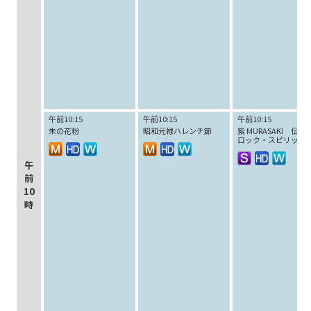
午前10:15
午前10:15
午前10:15
朱の花粉
昭和元禄ハレンチ節
紫 MURASAKI 伝説
ロック・スピリッツ
午
前
10
時