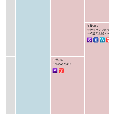
午後0:50
元敬＜ウォンギョン
～欲望の王妃～#4
午後1:00
１％の奇跡#10