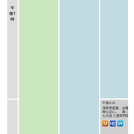
午
後7
時
午後8:00
落語家密着 出囃子
鳴る前に。 第二回
七代目 三遊亭円楽～