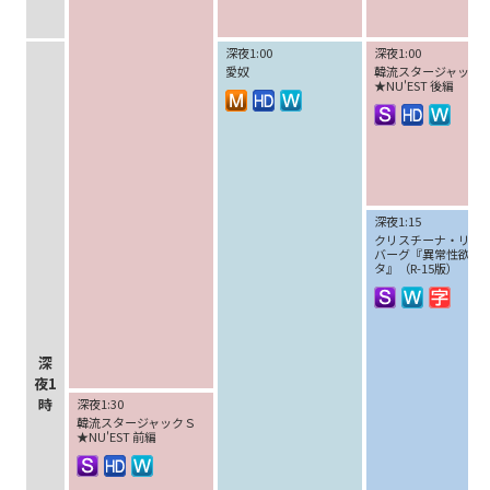
深夜1:00
深夜1:00
愛奴
韓流スタージャック
★NU'EST 後編
深夜1:15
クリスチーナ・リン
バーグ『異常性欲ア
タ』（R-15版）
深
夜1
時
深夜1:30
韓流スタージャックＳ
★NU'EST 前編