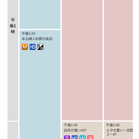
午
後1
時
午後1:30
ある婦人科医の告白
午後2:00
午後2:00
白月の誓い#37
七夕の誓い～恋狐妖
２～#7