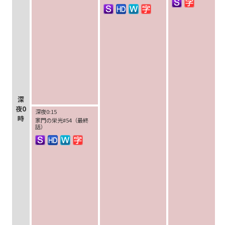
深
夜0
深夜0:15
時
家門の栄光#54（最終
話）