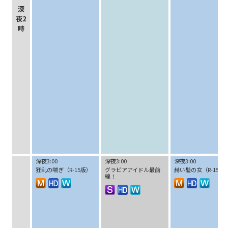
深
夜2
時
深夜3:00
深夜3:00
深夜3:00
狂乱の喘ぎ（R-15版）
グラビアアイドル最前
赫い髪の女（R-15版
線！