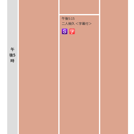
午後5:15
二人椀久 ＜字幕付＞
午
後5
時