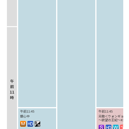
午
前
11
時
午前11:45
午前11:45
銀心中
元敬＜ウォンギョン
～欲望の王妃～#3