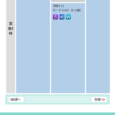
深夜3:15
モーテル303（R-15版）
深
夜3
時
前週へ
次週へ