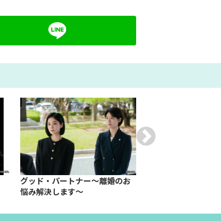
グッド・パートナー～離婚のお
韓流スタージャック
悩み解決します～
★N.Flying #1