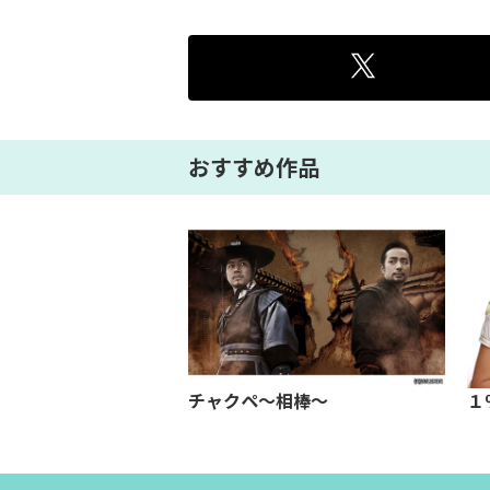
おすすめ作品
ジャックＳ★チャ
チャクペ～相棒～
１
ク 前編