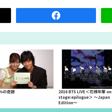
％の奇跡
2016 BTS LIVE＜花様年華 on
stage:epilogue＞ ～Japan
Edition～