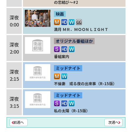
の恋結び～#2
映画
深夜
0:00
満月 ＭＲ．ＭＯＯＮＬＩＧＨＴ
オリジナル番組ほか
深夜
2:00
番組案内
ミッドナイト
深夜
2:15
不倫妻 或る夜の出来事（R-15版）
ミッドナイト
深夜
3:15
私の太陽（R-15版）
前週へ
次週へ