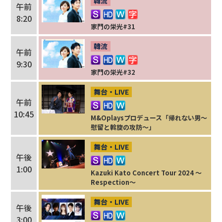
韓流
午前
8:20
家門の栄光#31
韓流
午前
9:30
家門の栄光#32
舞台・LIVE
午前
10:45
M&Oplaysプロデュース「帰れない男～
慰留と斡旋の攻防～」
舞台・LIVE
午後
1:00
Kazuki Kato Concert Tour 2024 ～
Respection～
舞台・LIVE
午後
3:00