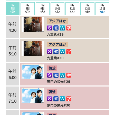
6月
6月
6月
6月
6月
6月
6月
7日
8日
9日
10日
11日
12日
13日
（日）
（月）
（火）
（水）
（木）
（金）
（土）
アジアほか
午前
4:20
九重紫#29
アジアほか
午前
5:10
九重紫#30
韓流
午前
6:00
家門の栄光#29
韓流
午前
7:10
家門の栄光#30