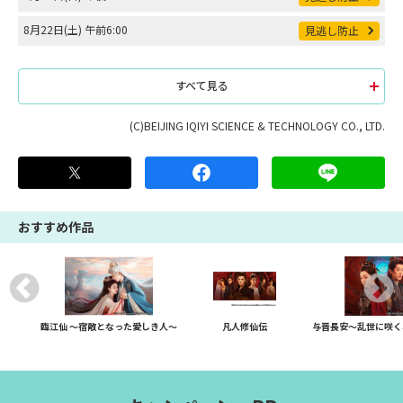
8月22日(土) 午前6:00
見逃し防止
すべて見る
(C)BEIJING IQIYI SCIENCE & TECHNOLOGY CO., LTD.
おすすめ作品
臨江仙 ～宿敵となった愛しき人～
凡人修仙伝
与晋長安～乱世に咲く