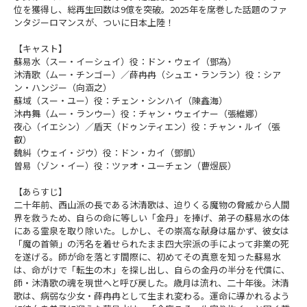
位を獲得し、総再生回数は9億を突破。2025年を席巻した話題のファ
ンタジーロマンスが、ついに日本上陸！
【キャスト】
蘇易水（スー・イーシュイ）役：ドン・ウェイ（鄧為）
沐清歌（ムー・チンゴー）／薛冉冉（シュエ・ランラン）役：シア
ン・ハンジー（向涵之）
蘇域（スー・ユー）役：チェン・シンハイ（陳鑫海）
沐冉舞（ムー・ランウー）役：チャン・ウェイナー（張維娜）
夜心（イエシン）／盾天（ドゥンティエン）役：チャン・ルイ（張
叡）
魏糾（ウェイ・ジウ）役：ドン・カイ（鄧凱）
曽易（ゾン・イー）役：ツァオ・ユーチェン（曹煜辰）
【あらすじ】
二十年前、西山派の長である沐清歌は、迫りくる魔物の脅威から人間
界を救うため、自らの命に等しい「金丹」を捧げ、弟子の蘇易水の体
にある霊泉を取り除いた。しかし、その崇高な献身は届かず、彼女は
「魔の首領」の汚名を着せられたまま四大宗派の手によって非業の死
を遂げる。師が命を落とす間際に、初めてその真意を知った蘇易水
は、命がけで「転生の木」を探し出し、自らの金丹の半分を代償に、
師・沐清歌の魂を現世へと呼び戻した。歳月は流れ、二十年後。沐清
歌は、病弱な少女・薛冉冉として生まれ変わる。運命に導かれるよう