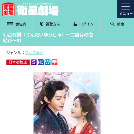
番組表
視聴方法
ログイン
検索
仙台有樹〈せんだいゆうじゅ〉～二度目の恋
結び～#1
ジャンル：
アジアほか