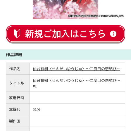
作品詳細
作品名
仙台有樹〈せんだいゆうじゅ〉～二度目の恋結び～
仙台有樹〈せんだいゆうじゅ〉～二度目の恋結び～
タイトル
#1
放送日時
本編尺
51分
製作国