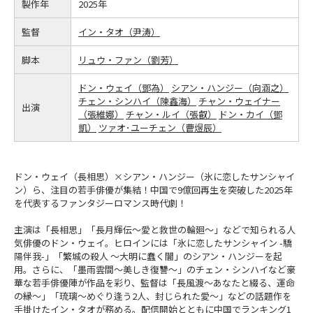
製作年
2025年
監督
イン・タオ（尹涛）
脚本
リュウ・ファン（劉芳）
ドン・ウェイ（鄧為）
シアン・ハンジー（向涵之）
チェン・シンハイ（陳鑫海）
チャン・ウェイナー
出演
（張維娜）
チャン・ルイ（張叡）
ドン・カイ（鄧
凱）
ツァオ･ユーチェン（曹煜辰）
ドン・ウェイ（長相思）×シアン・ハンジー（氷に恋したサンシャイ
ン）ら、注目の若手俳優が集結！中国で9億回再生を突破した2025年
を代表するファンタジーロマンス時代劇！
主演は「長相思」「長月輝伝～愛と救世の輪廻～」などで知られる人
気俳優のドン・ウェイ。ヒロインには「氷に恋したサンシャイン -驕
陽伴我-」「繁城の殺人 ～大明に蠢く闇」のシアン・ハンジーを起
用。さらに、「墨雨雲間～美しき復讐～」のチェン・シンハイなど豪
華な若手俳優陣が作品を彩り、監督は「長風渡～あなたと綴る、運命
の縁～」「琉璃～めぐり逢う2人、封じられた愛～」などの話題作を
手掛けたイン・タオが務める。配信開始とともに中国でランキング1