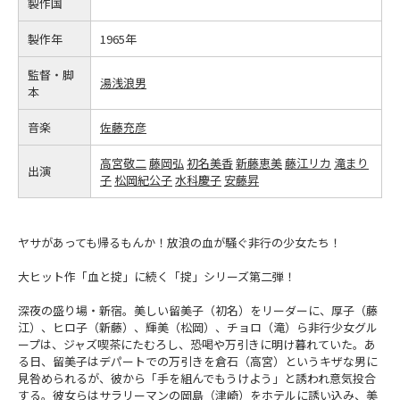
製作国
製作年
1965年
監督・脚
湯浅浪男
本
音楽
佐藤充彦
高宮敬二
藤岡弘
初名美香
新藤恵美
藤江リカ
滝まり
出演
子
松岡紀公子
水科慶子
安藤昇
ヤサがあっても帰るもんか！放浪の血が騒ぐ非行の少女たち！
大ヒット作「血と掟」に続く「掟」シリーズ第二弾！
深夜の盛り場・新宿。美しい留美子（初名）をリーダーに、厚子（藤
江）、ヒロ子（新藤）、輝美（松岡）、チョロ（滝）ら非行少女グル
ープは、ジャズ喫茶にたむろし、恐喝や万引きに明け暮れていた。あ
る日、留美子はデパートでの万引きを倉石（高宮）というキザな男に
見咎められるが、彼から「手を組んでもうけよう」と誘われ意気投合
する。彼女らはサラリーマンの岡島（津崎）をホテルに誘い込み、美