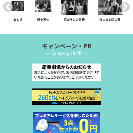
血と掟
顔を貸せ
泥だらけの靑春
強虫女と弱虫男
キャンペーン・PR
Campaign & PR