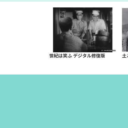
ナ大戦争
世紀は笑ふ デジタル修復版
土