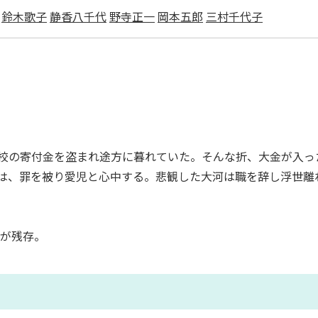
鈴木歌子
静香八千代
野寺正一
岡本五郎
三村千代子
校の寄付金を盗まれ途方に暮れていた。そんな折、大金が入っ
は、罪を被り愛児と心中する。悲観した大河は職を辞し浮世離
分が残存。