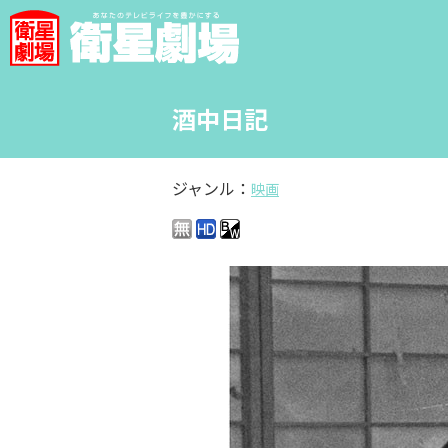
酒中日記
ジャンル：
映画