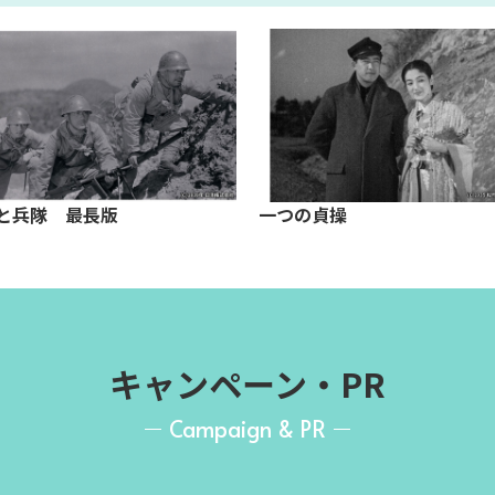
と兵隊 最長版
一つの貞操
キャンペーン・PR
Campaign & PR