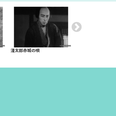
淺太郎赤城の唄
ある婦人科医の告白