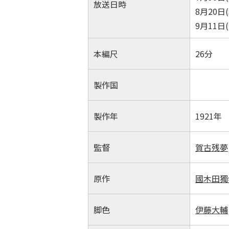
放送日時
8月20日(
9月11日(
本編尺
26分
製作国
製作年
1921年
監督
賀古残夢
原作
國木田獨
脚色
伊藤大輔