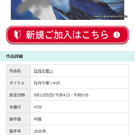
作品詳細
作品名
白月の誓い
タイトル
白月の誓い#29
放送日時
9月13日(日) 午前4:15 - 午前5:05
本編尺
47分
製作国
中国
製作年
2025年