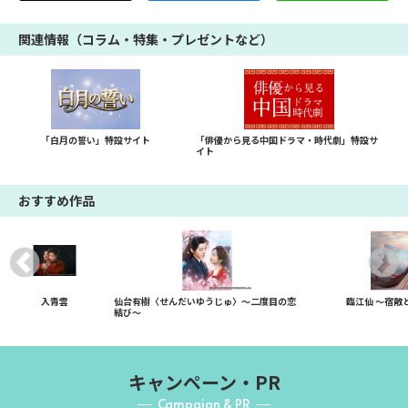
関連情報（コラム・特集・プレゼントなど）
「白月の誓い」特設サイト
「俳優から見る中国ドラマ・時代劇」特設サ
イト
おすすめ作品
入青雲
仙台有樹〈せんだいゆうじゅ〉～二度目の恋
臨江仙 ～宿敵
結び～
キャンペーン・PR
Campaign & PR