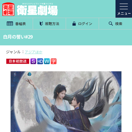
番組表
視聴方法
ログイン
検索
白月の誓い#29
ジャンル：
アジアほか