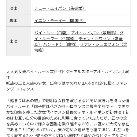
演出
チュー・ユイパン（朱锐斌）
脚本
イエン・モーイー（閻沫伊）
バイ・ルー（白鹿）
アオ・ルイポン（敖瑞鹏）
ダ
イ・ルーワー（代露娃）
チャン・ホワセン（常華
出演
森）
ハン・ドン（韓棟）
リアン・シュエフォン（梁
雪峰）
大人気女優バイ・ルー×次世代ビジュアルスターアオ・ルイポン共演
作！
妖族の王と人族の少女。出会うはずのない2人を幻想的に描くファン
タジーロマンス
「始まりは君の嘘」で聡明な女性を演じるなど高い演技力を持つ女優
バイ・ルーと「国子監は花ざかり～ロマンスは最高学府で～」で爽や
かな印象を残した次世代イケメン俳優のアオ・ルイポンが初共演！初
めはお互い自分の目的のために利用し合っていた2人だが、五つの念
を集めていく中で様々な困難を乗り越えながら、お互いが大切な存在
であることに気づいていく。天が定めた運命をも覆すほど、お互いを
深く愛する2人…彼らの甘く切ない演技力と華やかなビジュアルに引