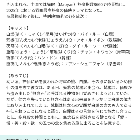
き込まれる。中国では猫眼（Maoyan）熱度指数9660.74を記録し、
2025年における猫眼最高熱度の仙侠ドラマとなった。
※最終話終了後に、特別映像(約8分)を放送！
【キャスト】
白爍(はく・しゃく)／星月(せいげつ)役：バイ・ルー（白鹿）
梵樾(ぼんえつ)／浄淵(じょうえん)役：アオ・ルイポン（敖瑞鹏）
茯苓(ふくれい)／白曦(はく・ぎ)役：ダイ・ルーワー（代露娃）
重昭(ちょう・しょう)／陌離(はくり)役：チャン・ホワセン（常華森)
瑱宇(てんう)役：ハン・ドン（韓棟）
臣夜(しんや)／奇風(きふう)役：リアン・シュエフォン（梁雪峰）
【あらすじ】
幼い頃、神仙に命を救われた将軍の娘、白爍。その恩に報いるため修
仙の道を志す彼女は、ある日、妖族の梵樾と出会う。梵樾は、仙族か
ら盗み出した“無念石”と呼ばれる神物を目覚めさせようとしていた。
だが、効力を失っていた無念石はある出来事をきっかけに白爍の体内
に取り込まれてしまう。梵樾は無念石の覚醒が白爍の命の恩人である
神仙を救うことになると語り、白爍はその言葉を信じて協力し合うこ
とに。皓月殿の仲間とともに、無念石を覚醒させる鍵となる「愛・
憎・善・殺・欲」の五つの念を集める旅に出ることを決意する。