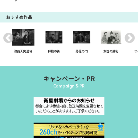
ト
おすすめ作品
浪曲天狗道場
群狼の街
落花の門
女性の勝利
セ
キャンペーン・PR
Campaign & PR