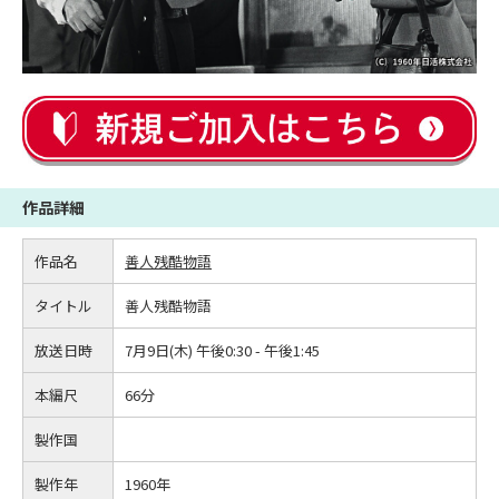
作品詳細
作品名
善人残酷物語
タイトル
善人残酷物語
放送日時
7月9日(木) 午後0:30 - 午後1:45
本編尺
66分
製作国
製作年
1960年