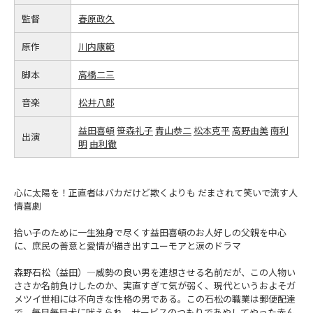
監督
春原政久
原作
川内康範
脚本
高橋二三
音楽
松井八郎
益田喜頓
笹森礼子
青山恭二
松本克平
高野由美
南利
出演
明
由利徹
心に太陽を！正直者はバカだけど欺くよりも だまされて笑いで流す人
情喜劇
拾い子のために一生独身で尽くす益田喜頓のお人好しの父親を中心
に、庶民の善意と愛情が描き出すユーモアと涙のドラマ
森野石松（益田）―威勢の良い男を連想させる名前だが、この人物い
ささか名前負けしたのか、実直すぎて気が弱く、現代というおよそガ
メツイ世相には不向きな性格の男である。この石松の職業は郵便配達
で、毎日毎日犬に吠えられ、サービスのつもりであやしてやった赤ん