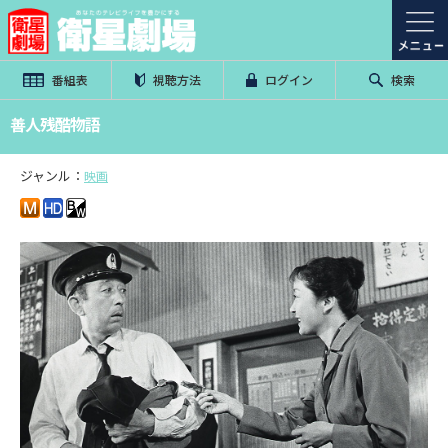
番組表
視聴方法
ログイン
検索
善人残酷物語
ジャンル：
映画