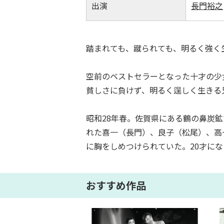
出演
長門裕之
踏まれても、蹴られても、明るく強く
空前のベストセラーとなった十才の少
貧しさに負けず、明るく逞しく生きる
昭和28年春。佐賀県にある鶴の鼻炭
れた喜一（長門）、良子（松尾）、高
に胸をしめつけられていた。20才に
おすすめ作品