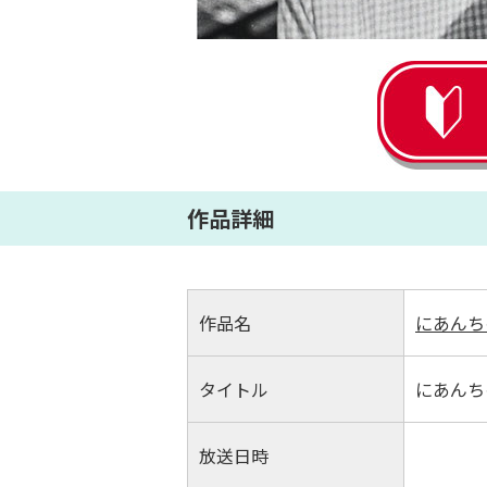
作品詳細
作品名
にあんち
タイトル
にあんち
放送日時