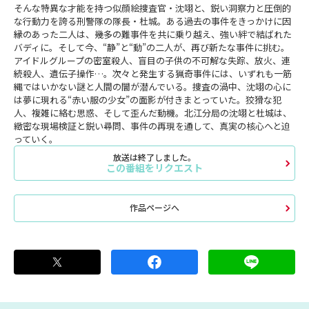
そんな特異な才能を持つ似顔絵捜査官・沈翊と、鋭い洞察力と圧倒的
な行動力を誇る刑警隊の隊長・杜城。ある過去の事件をきっかけに因
縁のあった二人は、幾多の難事件を共に乗り越え、強い絆で結ばれた
バディに。そして今、“静”と“動”の二人が、再び新たな事件に挑む。
アイドルグループの密室殺人、盲目の子供の不可解な失踪、放火、連
続殺人、遺伝子操作…。次々と発生する猟奇事件には、いずれも一筋
縄ではいかない謎と人間の闇が潜んでいる。捜査の渦中、沈翊の心に
は夢に現れる“赤い服の少女”の面影が付きまとっていた。狡猾な犯
人、複雑に絡む思惑、そして歪んだ動機。北江分局の沈翊と杜城は、
緻密な現場検証と鋭い尋問、事件の再現を通して、真実の核心へと迫
っていく。
放送は終了しました。
この番組をリクエスト
作品ページへ