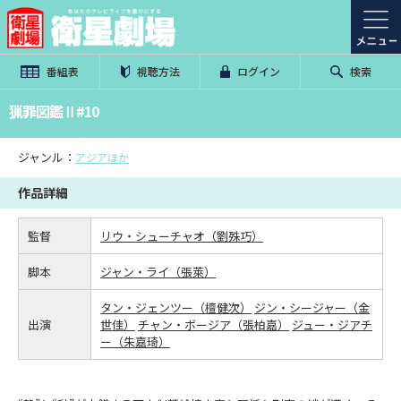
番組表
視聴方法
ログイン
検索
猟罪図鑑Ⅱ#10
ジャンル：
アジアほか
作品詳細
監督
リウ・シューチャオ（劉殊巧）
脚本
ジャン・ライ（張萊）
タン・ジェンツー（檀健次）
ジン・シージャー（金
出演
世佳）
チャン・ボージア（張柏嘉）
ジュー・ジアチ
ー（朱嘉琦）