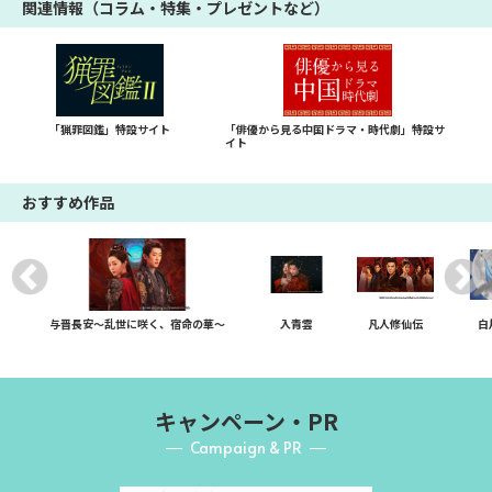
関連情報（コラム・特集・プレゼントなど）
「猟罪図鑑」特設サイト
「俳優から見る中国ドラマ・時代劇」特設サ
イト
おすすめ作品
与晋長安～乱世に咲く、宿命の華～
入青雲
凡人修仙伝
白
キャンペーン・PR
Campaign & PR