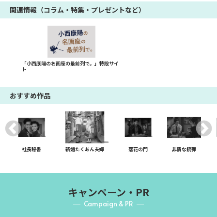
関連情報（コラム・特集・プレゼントなど）
「小西康陽の名画座の最前列で。」特設サイ
ト
おすすめ作品
社長秘書
新婚たくあん夫婦
落花の門
非情な銃弾
キャンペーン・PR
Campaign & PR