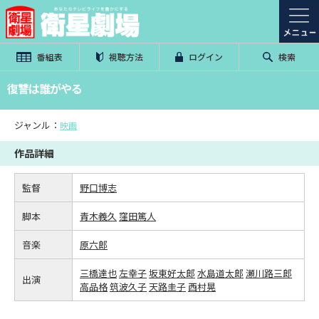
番組表
視聴方法
ログイン
検索
復讐は誰がやる
ジャンル：
映画
作品詳細
監督
野口博志
脚本
青木義久
窪田篤人
音楽
原六郎
三橋達也
左幸子
坂東好太郎
水島道太郎
瀬川路三郎
出演
高品格
筑波久子
天路圭子
西村晃