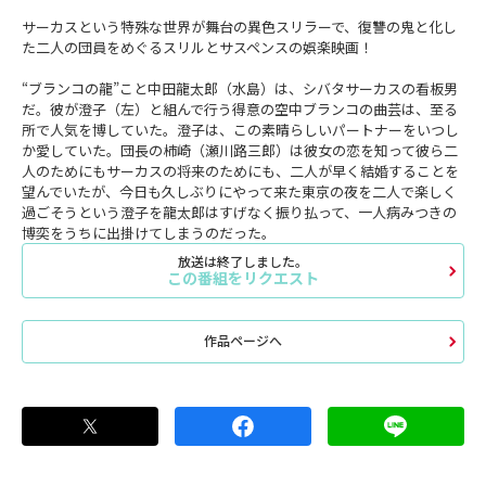
サーカスという特殊な世界が舞台の異色スリラーで、復讐の鬼と化し
た二人の団員をめぐるスリルとサスペンスの娯楽映画！
“ブランコの龍”こと中田龍太郎（水島）は、シバタサーカスの看板男
だ。彼が澄子（左）と組んで行う得意の空中ブランコの曲芸は、至る
所で人気を博していた。澄子は、この素晴らしいパートナーをいつし
か愛していた。団長の柿崎（瀬川路三郎）は彼女の恋を知って彼ら二
人のためにもサーカスの将来のためにも、二人が早く結婚することを
望んでいたが、今日も久しぶりにやって来た東京の夜を二人で楽しく
過ごそうという澄子を龍太郎はすげなく振り払って、一人病みつきの
博奕をうちに出掛けてしまうのだった。
放送は終了しました。
この番組をリクエスト
作品ページへ