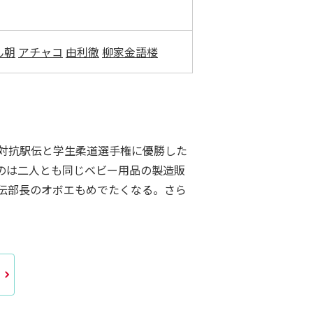
ん朝
アチャコ
由利徹
柳家金語楼
対抗駅伝と学生柔道選手権に優勝した
のは二人とも同じベビー用品の製造販
伝部長のオボエもめでたくなる。さら