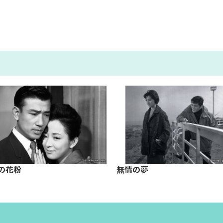
の花粉
無情の夢