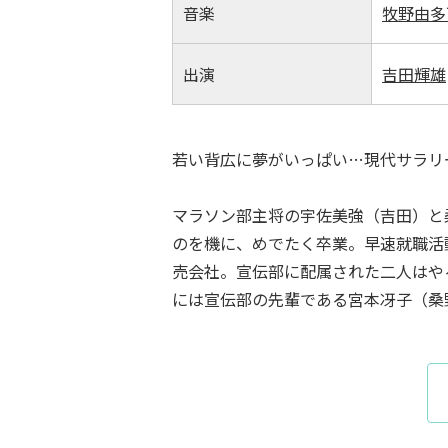
音楽
牧野由多
出演
吉田輝雄
若い背広に夢がいっぱい…現代サラリ
マラソン部主将の宇佐美強（吉田）と
のを機に、めでたく卒業。早速就職活
売会社。宣伝部に配属された二人はや
には宣伝部の先輩である宮本冴子（桑