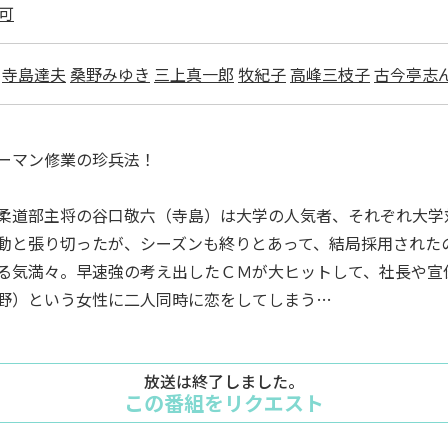
可
寺島達夫
桑野みゆき
三上真一郎
牧紀子
高峰三枝子
古今亭志
ーマン修業の珍兵法！
柔道部主将の谷口敬六（寺島）は大学の人気者、それぞれ大学
動と張り切ったが、シーズンも終りとあって、結局採用された
る気満々。早速強の考え出したＣＭが大ヒットして、社長や宣
野）という女性に二人同時に恋をしてしまう…
放送は終了しました。
この番組をリクエスト