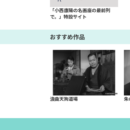
「小西康陽の名画座の最前列
で。」特設サイト
おすすめ作品
婚
浪曲天狗道場
朱