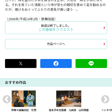
る。それを見ていた浅尾という侍が安七の親切を褒めて盃を勧めるの
だが、情けをめぐってふたりの意見が食い違う…。
（2006年/平成18年2月・歌舞伎座）
放送は終了しました。
この番組をリクエスト
作品ページへ
おすすめ作品
双蝶々曲輪日記 引窓
仮名手本忠臣蔵 九段目 山科閑居
＜シネマ