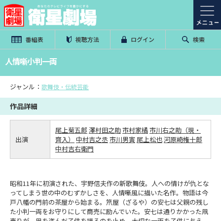
番組表
視聴方法
ログイン
検索
人情噺小判一両
ジャンル：
歌舞伎・伝統芸能
作品詳細
尾上菊五郎
澤村田之助
市村家橘
市川右之助（現・
出演
齊入）
中村吉之丞
市川男寅
尾上松也
河原崎権十郎
中村吉右衛門
昭和11年に初演された、宇野信夫作の新歌舞伎。人への情けが仇とな
ってしまう世の中のむずかしさを、人情噺風に描いた名作。物語は今
戸八幡の門前の茶屋から始まる。笊屋（ざるや）の安七は父親の残し
た小判一両をお守りにして商売に励んでいた。安七は通りかかった凧
売りが、凧を盗んだ子供を撲るのを止め、大切な一両を子供に与え