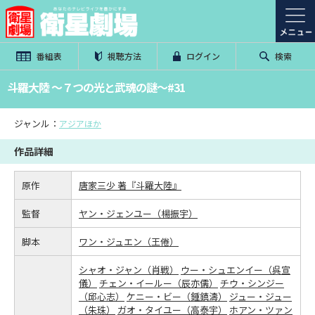
番組表
視聴方法
ログイン
検索
斗羅大陸 ～７つの光と武魂の謎～#31
ジャンル：
アジアほか
作品詳細
原作
唐家三少 著『斗羅大陸』
監督
ヤン・ジェンユー（楊振宇）
脚本
ワン・ジュエン（王倦）
シャオ・ジャン（肖戦）
ウー・シュエンイー（呉宣
儀）
チェン・イールー（辰亦儒）
チウ・シンジー
（邱心志）
ケニー・ビー（鍾鎮濤）
ジュー・ジュー
（朱珠）
ガオ・タイユー（高泰宇）
ホアン・ツァン