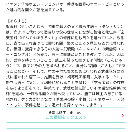
イケメン俳優ウェン・シェンハオ、香港映画界のケニー・ビーといっ
た魅力的な面々が顔を揃えている。
【あらすじ】
聖魂村（せいこんむら）で鍛冶職人の父と暮らす唐三（タン・サン）
は、亡き母に代わって酒浸りの父の世話をしながら鍛冶と秘伝書『玄
天宝録（げんてんほうろく）』の修練に励む日々を送っていた。ある
日、森で巨大な毒グモに襲われ間一髪のところを見知らぬ男に救われ
る。狼男に変身できるその人物は武魂殿（ぶこんでん）の素雲涛（ス
ー・ユンタオ）と名乗り、唐三に興味深いことを教えてくれた。人は
皆、武魂を持っていること、唐三を襲った毒グモは“魂獣（こんじゅ
う）”で、倒すとその力を得られること、自分は“魂師（こんし）”であ
ることなど…。そして、村の子供たちのために行われる武魂覚醒の儀
式に招かれた唐三は、推薦を受けて初等魂師学苑に入学することに。
旅立つ唐三に父は、武魂殿に加わることを禁じ、『玄天宝録』の存在
を秘すよう釘を刺す。学苑では、武魂理論に詳しい不思議な雑用係“大
師”を始め、一癖ある面々が待ち受けていた。唐三は城主の息子に敵
視され、ケンカが好きなウサギ武魂の娘・小舞（シャオウー）、大師
とともに、事件を起こして追われる身となってしまう…。
放送は終了しました。
この番組をリクエスト