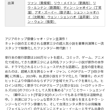
出演
ツァン（黄燦燦）
リウ・メイトン（劉美彤）
リ
ウ・ルンナン（劉潤南）
ディン・シャオイン（丁笑
瀅）
アオ・ズーイー（敖子逸）
シェン・シャオハ
イ（沈暁海）
ウェン・シェンハオ（温昇豪）
ジャ
ン・ウェン（張雯）
アジアのトップ俳優シャオ・ジャン主演作！
ネット小説の王と称される唐家三少の超人気小説を豪華共演陣と一流
スタッフで映像化したファンタジー時代劇！！
単行本の発行部数は1000万セットを超え、コミック、ゲーム、アニメ
化で成功してきた唐家三少による同名ファンタジー小説が原作の本作
は、ドラマ化されるというニュースが大きな話題に。主役の座を射止
めたのは、超絶人気を誇るシャオ・ジャン。C-POPグループ [X玖少年
團] に所属し、2019年、BL武侠小説をドラマ化した「陳情令」のメガ
ヒットにより中国のみならずアジア全域で大ブレイクを果たした。ヒ
ロインは同じく歌手でC-POPグループ [火箭少女101（＝ロケットガー
ルズ101) ]のフロントとして人気を集める“ソニ”ことウー・シュエンイ
ー。（韓中ユニット[宇宙少女]のメンバーでもあるが現在は活動休止
中。）共演にはフレッシュな若手スターたちと彼らを支えるチウ・シ
ンジーなどベテラン俳優たち、そして台湾エンタメ界からは飛輪海
（フェイルンハイ）のケルビンことチェン・イールーとモデル出身の