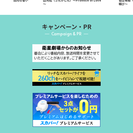
白月の誓い
山河枕（さんがしん）～Promise of Love
仙台有樹
～
結び～
キャンペーン・PR
Campaign & PR