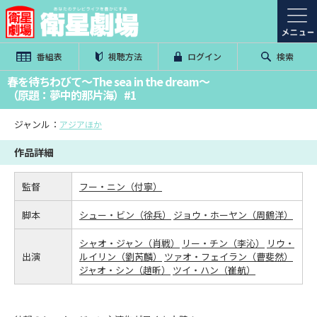
番組表
視聴方法
ログイン
検索
春を待ちわびて～The sea in the dream～
（原題：夢中的那片海）#1
ジャンル：
アジアほか
作品詳細
監督
フー・ニン（付寧）
脚本
シュー・ビン（徐兵）
ジョウ・ホーヤン（周鶴洋）
シャオ・ジャン（肖戦）
リー・チン（李沁）
リウ・
出演
ルイリン（劉芮麟）
ツァオ・フェイラン（曹斐然）
ジャオ・シン（趙昕）
ツイ・ハン（崔航）