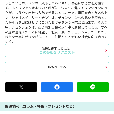
らしているホンリンの、入隊してバイオリン奏者になる夢を応援す
る。ホンリンやグオホワの入隊が先に決まり、焦るチュンションだっ
たが、ようやく自分も入隊できることに。一方、軍医を志す友人のト
ン・シャオメイ（リー・チン）は、チュンションへの思いを秘めてい
たがそれを口にはせずに自分たちは夢を追う同志だと励ます。そんな
中、チュンションは、ある特別任務の遂行中に負傷してしまう。夢へ
の道が途絶えたことに絶望し、北京に戻ったチュンションだったが、
様々な仕事に就きながら、そして仲間たちと新しい社会に向き合って
いく。
放送は終了しました。
この番組をリクエスト
作品ページへ
関連情報（コラム・特集・プレゼントなど）