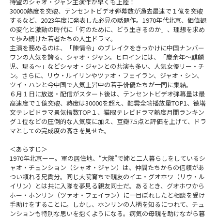
待望のシャオ・ジャン主演作が早くも上陸！
30000熱度を突破、テンセントビデオ弾幕数が過去最速で１億を突破
するなど、2023年度に発表した必見の話題作。1970年代北京、価値観
の変化と激動の時代に「何のために、どう生きるのか」、理想を求め
て歩み続けた若者たちの人生ドラマ。
主演を務めるのは、「陳情令」のブレイクをきっかけに中国ナンバー
ワンの人気を誇る、シャオ・ジャン。ヒロインには、「慶余年～麒麟
児、現る～」などシャオ・ジャンとの共演も多い、人気女優リー・チ
ン。さらに、リウ・ルイリンやツァオ・フェイラン、ジャオ・シン、
ツイ・ハンと今中国で人気上昇中の若手俳優たちが一同に集結。
６月１日に放送・配信がスタート後は、テンセントビデオ弾幕量は最
高速度で１億突破、熱度は30000を超え、酷雲全端播放量TOP1、徳塔
文テレビドラマ景気指数TOP１、猫眼テレビドラマ熱度月間ランキン
グ１位などの圧倒的な人気度に加え、豆瓣7.5点と評価を上げて、ドラ
マとしての完成度の高さを見せた。
＜あらすじ＞
1970年北京ーー。軍の居住地、“大院”で姉と二人暮らしをしているシ
ャオ・チュンション（シャオ・ジャン）は、仲間たちからの信頼があ
つい頼れる兄貴分。同じ大院育ちで親友のイエ・グオホワ（リウ・ル
イリン）とは共に入隊を夢見る親友同士だ。あるとき、グオホワから
ホー・ホンリン（ツァオ・フェイラン）に一目ぼれしたと相談を受け
手助けをすることに。しかし、ホンリンの人柄を知るにつれて、チュ
ンションも特別な思いを抱くようになる。病気の母親を助けながら暮