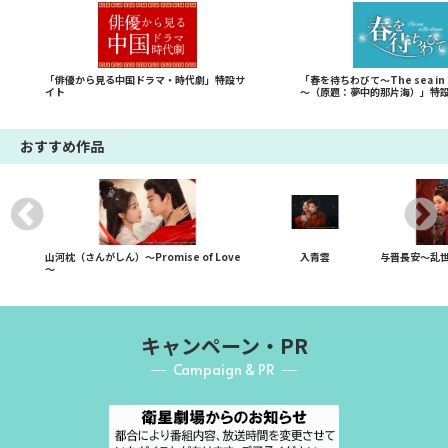
「俳優から見る中国ドラマ・時代劇」特設サ
「春を待ちわびて～The sea in t
イト
～（原題：夢中的那片海）」特
おすすめ作品
山河枕（さんがしん）～Promise of Love
入青雲
与晋長安～乱
～
キャンペーン・PR
Campaign & PR