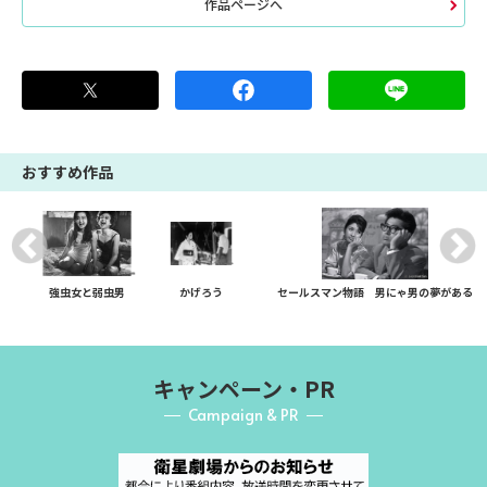
作品ページへ
おすすめ作品
強虫女と弱虫男
かげろう
セールスマン物語 男にゃ男の夢がある
キャンペーン・PR
Campaign & PR