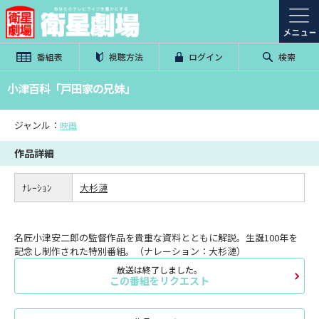
番組表
視聴方法
ログイン
検索
小津百科「戸田家の兄妹」
ジャンル：
映画
作品詳細
ﾅﾚｰｼｮﾝ
大杉漣
名匠小津安二郎の監督作品を貴重な資料とともに解説。生誕100年を
記念し制作された特別番組。（ナレーション：大杉漣）
放送は終了しました。
この番組をリクエスト