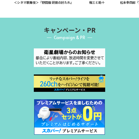
＜シネマ歌舞伎＞『野田版 研辰の討たれ』
権三と助十
松本幸四郎『
キャンペーン・PR
Campaign & PR