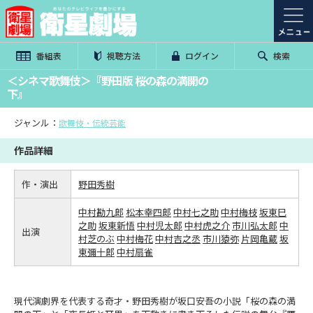
番組表
視聴方法
ログイン
検索
＜シネマ歌舞伎＞『野田版 桜の森の満開の
下』
ジャンル：
歌舞伎・伝統芸能
作品詳細
作・演出
野田秀樹
中村勘九郎
松本幸四郎
中村七之助
中村梅枝
坂東巳
之助
坂東新悟
中村児太郎
中村虎之介
市川弘太郎
中
出演
村芝のぶ
中村梅花
中村吉之丞
市川猿弥
片岡亀蔵
坂
東彌十郎
中村扇雀
現代演劇界を代表する奇才・野田秀樹が坂口安吾の小説「桜の森の満