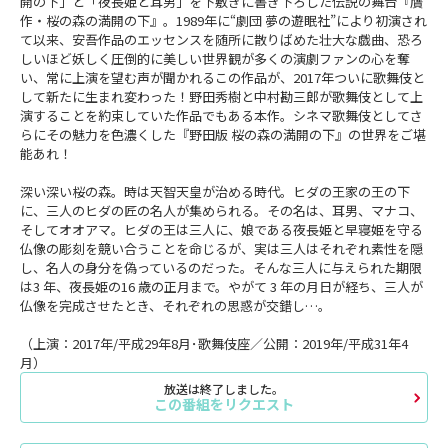
開の下」と「夜長姫と耳男」を下敷きに書き下ろした伝説の舞台『贋
作・桜の森の満開の下』。1989年に“劇団 夢の遊眠社”により初演され
て以来、安吾作品のエッセンスを随所に散りばめた壮大な戯曲、恐ろ
しいほど妖しく圧倒的に美しい世界観が多くの演劇ファンの心を奪
い、常に上演を望む声が聞かれるこの作品が、2017年ついに歌舞伎と
して新たに生まれ変わった！野田秀樹と中村勘三郎が歌舞伎として上
演することを約束していた作品でもある本作。シネマ歌舞伎としてさ
らにその魅力を色濃くした『野田版 桜の森の満開の下』の世界をご堪
能あれ！
深い深い桜の森。時は天智天皇が治める時代。ヒダの王家の王の下
に、三人のヒダの匠の名人が集められる。その名は、耳男、マナコ、
そしてオオアマ。ヒダの王は三人に、娘である夜長姫と早寝姫を守る
仏像の彫刻を競い合うことを命じるが、実は三人はそれぞれ素性を隠
し、名人の身分を偽っているのだった。そんな三人に与えられた期限
は3 年、夜長姫の16 歳の正月まで。やがて 3 年の月日が経ち、三人が
仏像を完成させたとき、それぞれの思惑が交錯し…。
（上演：2017年/平成29年8月･歌舞伎座／公開：2019年/平成31年4
月）
放送は終了しました。
この番組をリクエスト