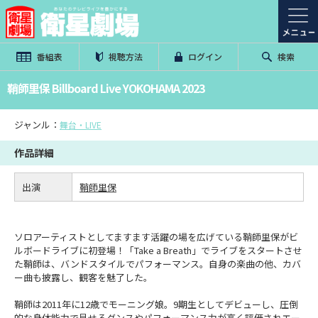
番組表
視聴方法
ログイン
検索
鞘師里保 Billboard Live YOKOHAMA 2023
ジャンル：
舞台・LIVE
作品詳細
出演
鞘師里保
ソロアーティストとしてますます活躍の場を広げている鞘師里保がビ
ルボードライブに初登場！「Take a Breath」でライブをスタートさせ
た鞘師は、バンドスタイルでパフォーマンス。自身の楽曲の他、カバ
ー曲も披露し、観客を魅了した。
鞘師は2011年に12歳でモーニング娘。9期生としてデビューし、圧倒
的な身体能力で見せるダンスやパフォーマンス力が高く評価されエー