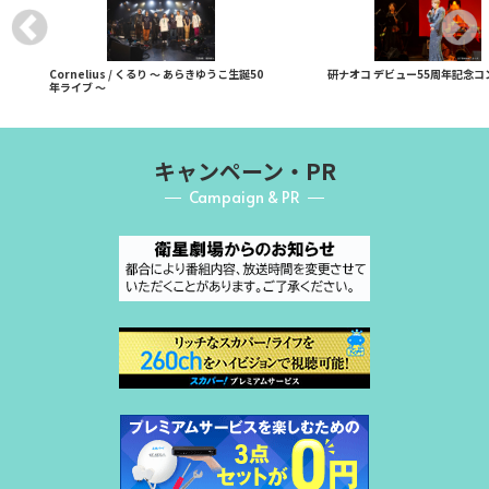
Cornelius / くるり ～ あらきゆうこ生誕50
研ナオコ デビュー55周年記念コ
年ライブ ～
キャンペーン・PR
Campaign & PR