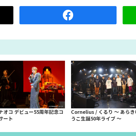
ナオコ デビュー55周年記念コ
Cornelius / くるり ～ あら
サート
うこ生誕50年ライブ ～