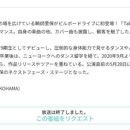
を広げている鞘師里保がビルボードライブに初登場！「Take a
マンス。自身の楽曲の他、カバー曲も披露し、観客を魅了した
娘。9期生としてデビューし、圧倒的な身体能力で見せるダンス
の卒業後は、ニューヨークへのダンス留学を経て、2020年9月
ら、作品リリースやツアーを重ねている。公演直前の5月28日
保のネクストフェーズ・ステージとなった。
OKOHAMA）
放送は終了しました。
この番組をリクエスト