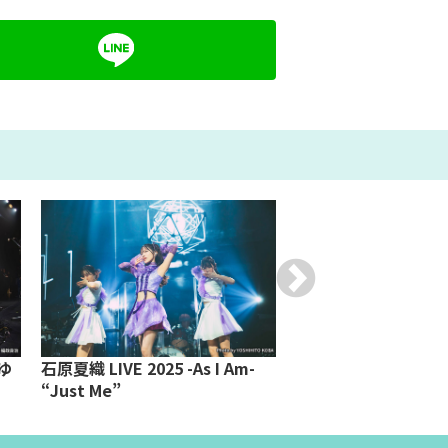
きゆ
石原夏織 LIVE 2025 -As I Am-
moonriders LIVE 2
“Just Me”
年3月13日（日）日
堂公演）