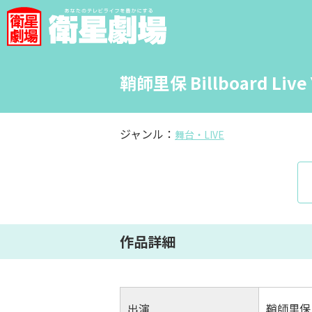
鞘師里保 Billboard Live
ジャンル：
舞台・LIVE
作品詳細
出演
鞘師里保