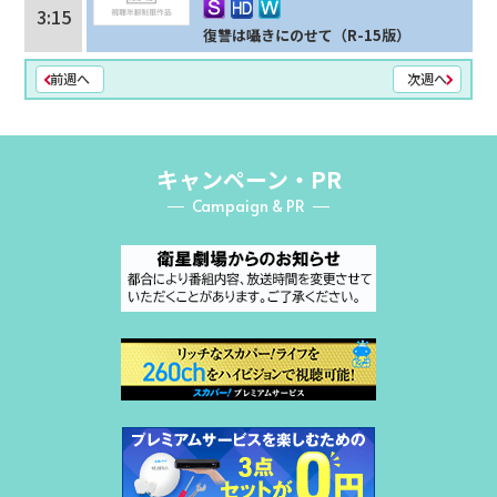
3:15
復讐は囁きにのせて（R-15版）
前週へ
次週へ
キャンペーン・PR
Campaign & PR