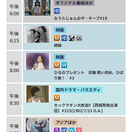
オリジナル番組ほか
午後
6:00
みうらじゅんのザ・チープ#19
映画
午後
6:15
姉妹
映画
午後
8:00
ひるのプレゼント 初春 歌い初め，ひば
り節！ #3
国内ドラマ・バラエティ
午後
8:30
カックラキン大放送!!【西城秀樹出演
回】#323(1982/7/23 O.A.)
アジアほか
午後