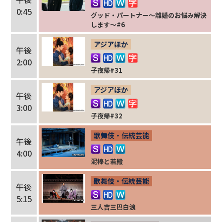
0:45
グッド・パートナー～離婚のお悩み解決
します～#6
アジアほか
午後
2:00
子夜帰#31
アジアほか
午後
3:00
子夜帰#32
歌舞伎・伝統芸能
午後
4:00
泥棒と若殿
歌舞伎・伝統芸能
午後
5:15
三人吉三巴白浪