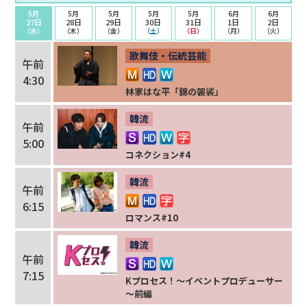
5月
5月
5月
5月
5月
6月
6月
27日
28日
29日
30日
31日
1日
2日
（水）
（木）
（金）
（土）
（日）
（月）
（火）
歌舞伎・伝統芸能
午前
4:30
林家はな平「錦の袈裟」
韓流
午前
5:00
コネクション#4
韓流
午前
6:15
ロマンス#10
韓流
午前
7:15
Kプロセス！～イベントプロデューサー
～前編