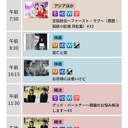
アジアほか
午前
7:30
恋狐妖伝～ファースト・ラブ～（原題：
狐妖小紅娘 月紅篇）#32
映画
午前
8:30
逃亡と掟
映画
午前
10:15
お月様には悪いけど
韓流
午前
11:30
グッド・パートナー～離婚のお悩み解決
します～#5
韓流
午後