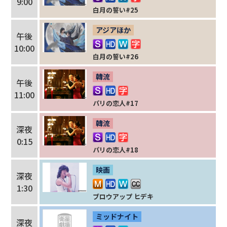
9:00
白月の誓い#25
アジアほか
午後
10:00
白月の誓い#26
韓流
午後
11:00
パリの恋人#17
韓流
深夜
0:15
パリの恋人#18
映画
深夜
1:30
ブロウアップ ヒデキ
ミッドナイト
深夜