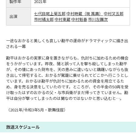
製作年
2021年
七代目尾上菊五郎
中村時蔵（現 萬壽）
中村又五郎
出演
市村橘太郎
中村東蔵
中村魁春
市川左團次
一途なおかると美しくも哀しい勘平の運命がドラマティックに描き出
される一幕
勘平はおかるの実家に身を置きながらも、仇討ちに加わるための機会
をうかがっています。昨夜、猪と誤って人を撃ち殺してしまった勘平
が、その懐にあった財布を、天の恵みに違いないと躊躇いながらも抜
き出して帰宅すると、おかるが駕籠に乗せられてどこかへ行こうとし
ています。おかるは勘平が仇討ちに加わるための資金を用立てるた
め、身を売る決意をしていたのです。ところが、その半金の50両を受
け取ったはずのおかるの父・与市兵衛がまだ帰ってきていません。勘
平は自分が撃ってしまったのは舅なのではないかと思い込むと…。
（2021年/令和3年5月・歌舞伎座）
放送スケジュール