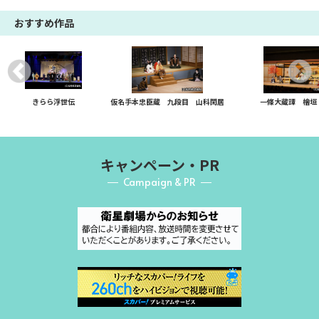
おすすめ作品
きらら浮世伝
仮名手本忠臣蔵 九段目 山科閑居
一條大蔵譚 檜垣
キャンペーン・PR
Campaign & PR