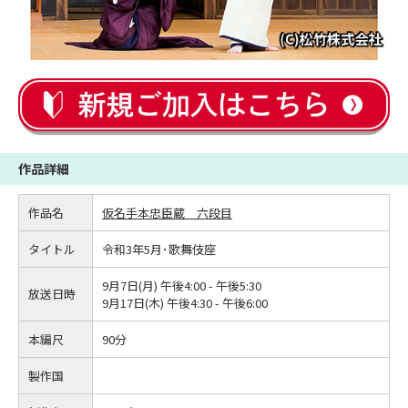
作品詳細
作品名
仮名手本忠臣蔵 六段目
タイトル
令和3年5月･歌舞伎座
9月7日(月) 午後4:00 - 午後5:30
放送日時
9月17日(木) 午後4:30 - 午後6:00
本編尺
90分
製作国