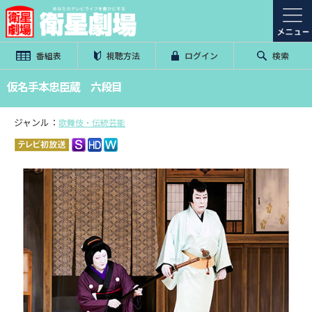
番組表
視聴方法
ログイン
検索
仮名手本忠臣蔵 六段目
ジャンル：
歌舞伎・伝統芸能