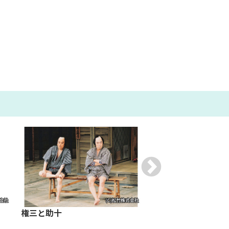
権三と助十
一條大蔵譚 檜垣・