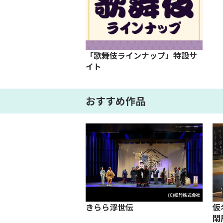
「歌舞伎ラインナップ」特設サ
イト
おすすめ作品
 血闘
きらら浮世伝
仮
閑