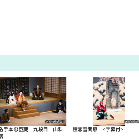
名手本忠臣蔵 九段目 山科
積恋雪関扉 <字幕付>
居