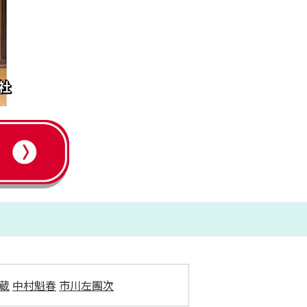
蔵
中村魁春
市川左團次