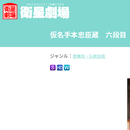
仮名手本忠臣蔵 六段目
ジャンル：
歌舞伎・伝統芸能