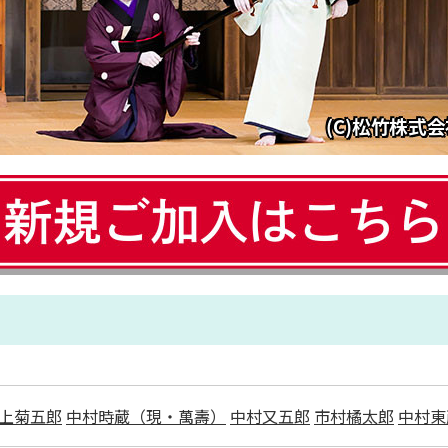
上菊五郎
中村時蔵（現・萬壽）
中村又五郎
市村橘太郎
中村東