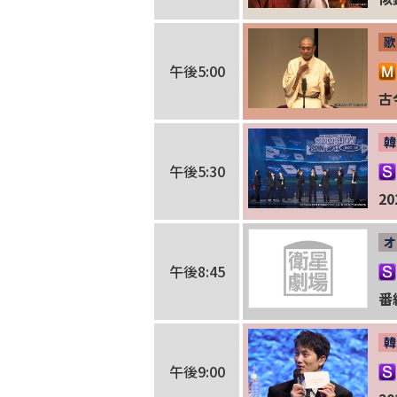
歌
午後5:00
古
韓
午後5:30
20
オ
午後8:45
番
韓
午後9:00