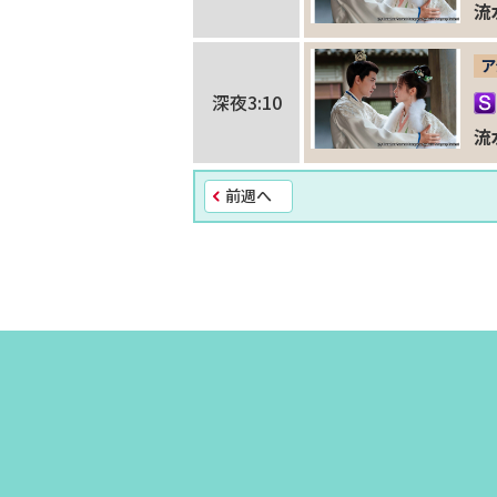
流
ア
深夜3:10
流
前週へ