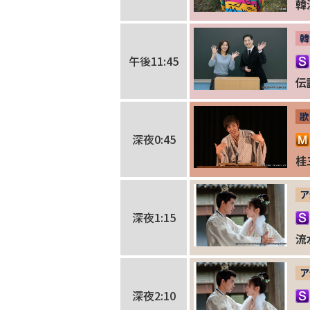
韓
韓
午後11:45
伝
歌
深夜0:45
桂
ア
深夜1:15
流
ア
深夜2:10