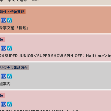
舞伎・伝統芸能
今亭文菊「長短」
流
24 SUPER JUNIOR＜SUPER SHOW SPIN-OFF：Halftime＞i
リジナル番組ほか
組案内
流