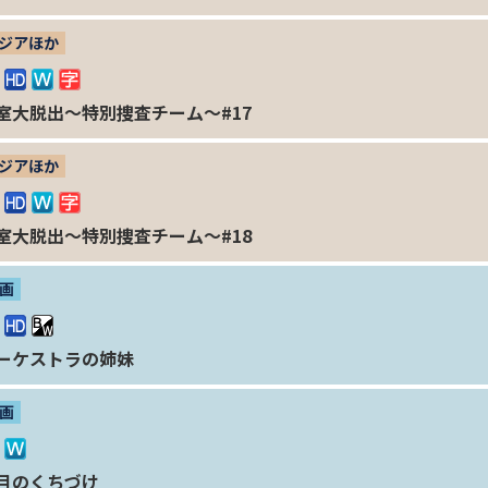
ジアほか
室大脱出～特別捜査チーム～#17
ジアほか
室大脱出～特別捜査チーム～#18
画
ーケストラの姉妹
画
月のくちづけ