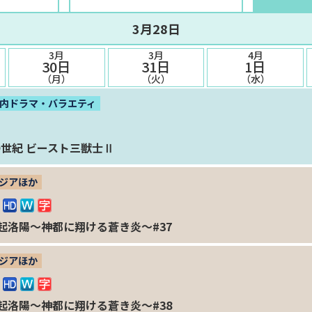
3月28日
3月
3月
4月
30日
31日
1日
（月）
（火）
（水）
内ドラマ・バラエティ
O世紀 ビースト三獣士Ⅱ
ジアほか
起洛陽～神都に翔ける蒼き炎～#37
ジアほか
起洛陽～神都に翔ける蒼き炎～#38