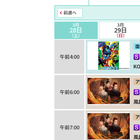
前週へ
3月
3月
28日
29日
（土）
（日）
国
午前4:00
K
ア
午前6:00
風
ア
午前7:00
風