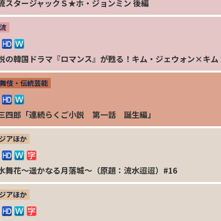
流スタージャックＳ★ホ・ジョンミン 後編
流
説の韓国ドラマ『ロマンス』が甦る！キム・ジェウォン×キム
舞伎・伝統芸能
三四郎「連続らくご小説 第一話 誕生編」
ジアほか
水舞花～遥かなる月落城～（原題：流水迢迢）#16
ジアほか