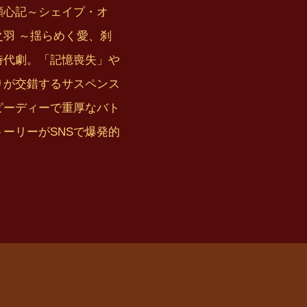
顔心記～シェイプ・オ
羽 ～揺らめく愛、刹
時代劇。「記憶喪失」や
りが交錯するサスペンス
ピーディーで重厚なバト
ーリーがSNSで爆発的