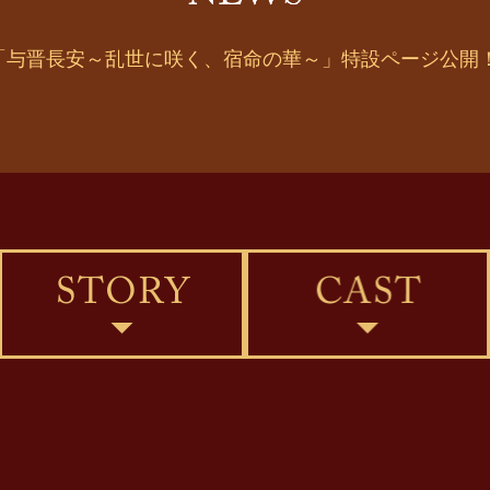
14 「与晋長安～乱世に咲く、宿命の華～」特設ページ公開