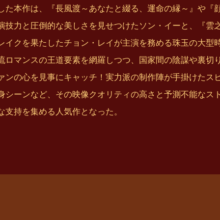
した本作は、『長風渡～あなたと綴る、運命の縁～』や『
演技力と圧倒的な美しさを見せつけたソン・イーと、『雲之
レイクを果たしたチョン・レイが主演を務める珠玉の大型
流ロマンスの王道要素を網羅しつつ、国家間の陰謀や裏切
ァンの心を見事にキャッチ！実力派の制作陣が手掛けたス
身シーンなど、その映像クオリティの高さと予測不能なスト
な支持を集める人気作となった。