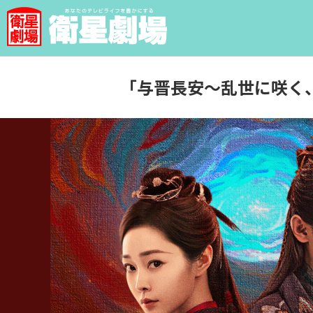
「与晋長安～乱世に咲く