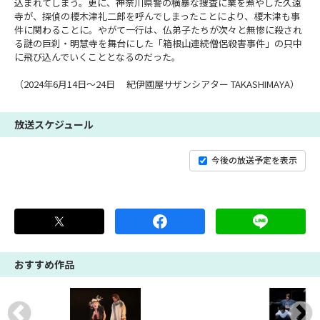
込まれてしまう。更に、神奈川県警の横暴な捜査に業を煮やした久遠
寺が、探偵の榎木津礼二郎を呼んでしまったことにより、榎木津も事
件に関わることに。やがて一行は、仏弟子たちが次々と無惨に殺され
る謎の巨刹・明慧寺を舞台にした「箱根山連続僧侶殺害事件」の只中
に飛び込んでいくこととなるのだった。
（2024年6月14日～24日 紀伊國屋サザンシアター TAKASHIMAYA）
放送スケジュール
今後の放送予定を表示
おすすめ作品