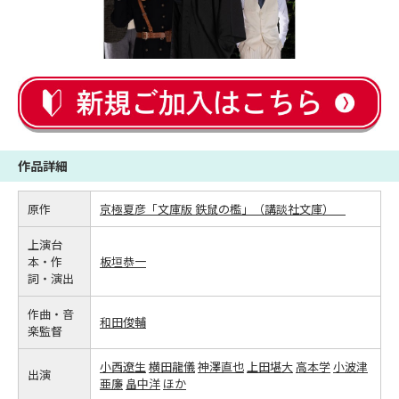
作品詳細
原作
京極夏彦「文庫版 鉄鼠の檻」（講談社文庫）
上演台
本・作
板垣恭一
詞・演出
作曲・音
和田俊輔
楽監督
小西遼生
横田龍儀
神澤直也
上田堪大
高本学
小波津
出演
亜廉
畠中洋
ほか