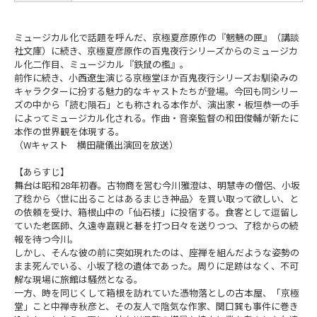
ミュージカル化で話題を呼んだ、京極夏彦原作の『魍魎の匣』（講談
社文庫）に続き、京極夏彦原作の百鬼夜行シリーズからのミュージカ
ル化二作目、ミュージカル『鉄鼠の檻』。
前作に続き、小西遼生演じる京極堂ほか百鬼夜行シリーズお馴染みの
キャラクターに扮する魅力的なキャストたちが登場。今回も同シリー
ズの中から「読む隕石」とも称される本作が、演出家・板垣恭一の手
によってミュージカル化される。作曲・音楽監督の和田俊輔が新たに
本作の世界観を体現する。
（Wキャスト 横田龍儀出演回を放送）
【あらすじ】
舞台は昭和28年初春。古物商を営む今川雅澄は、明慧寺の僧侶、小坂
了稔から〈世に出ることはあるまじき神品〉を買い取って欲しい、と
の依頼を受け、箱根山中の「仙石楼」に投宿する。食客として逗留し
ていた老医師、久遠寺嘉親と碁を打つ日々を送りつつ、了稔からの続
報を待つ今川。
しかし、そんな彼の前に突如現れたのは、座禅を組んだような姿勢の
まま死んでいる、小坂了稔の遺体であった。周りに足跡はなく、不可
解な現場に旅館は騒然となる。
一方、時を同じくして箱根を訪れていた憑物落としの古本屋、「京極
堂」こと中禅寺秋彦と、その友人で陰気な作家、関口巽も事件に巻き