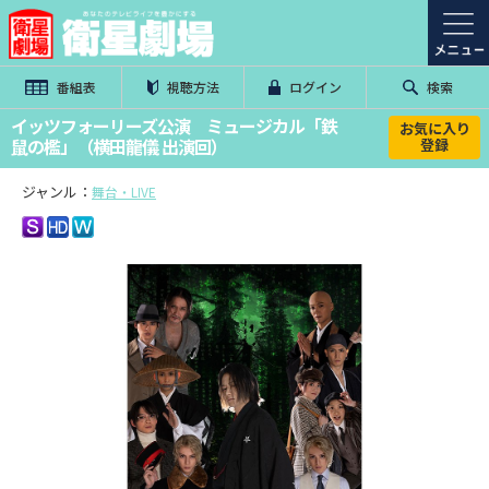
番組表
視聴方法
ログイン
検索
イッツフォーリーズ公演 ミュージカル「鉄
お気に入り
鼠の檻」（横田龍儀 出演回）
登録
ジャンル：
舞台・LIVE