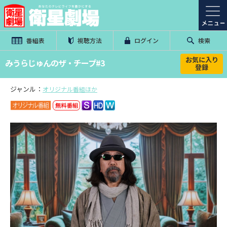
番組表
視聴方法
ログイン
検索
お気に入り
みうらじゅんのザ・チープ#3
登録
ジャンル：
オリジナル番組ほか