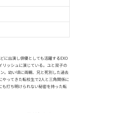
どに出演し俳優としても活躍するEXO
イリッシュに演じている。ユと双子の
ニョン。幼い頃に両親、兄と死別した過去
にやってきた転校生で2人と三角関係に
にも打ち明けられない秘密を持った転