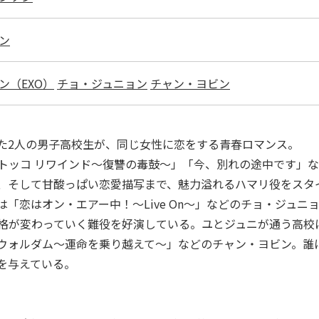
ン
ン（EXO）
チョ・ジュニョン
チャン・ヨビン
た2人の男子高校生が、同じ女性に恋をする青春ロマンス。
トッコ リワインド～復讐の毒鼓～」「今、別れの途中です」な
、そして甘酸っぱい恋愛描写まで、魅力溢れるハマリ役をスタ
「恋はオン・エアー中！～Live On～」などのチョ・ジュ
格が変わっていく難役を好演している。ユとジュニが通う高校
ウォルダム～運命を乗り越えて～」などのチャン・ヨビン。誰
を与えている。