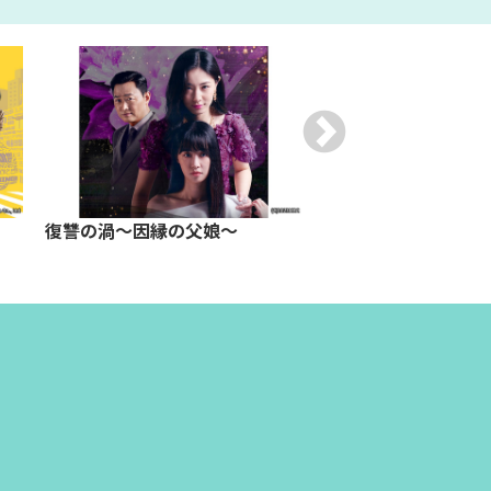
復讐の渦～因縁の父娘～
2人の恋は場合の数