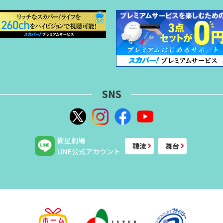
SNS
衛星劇場
韓流
舞台
LINE公式アカウント