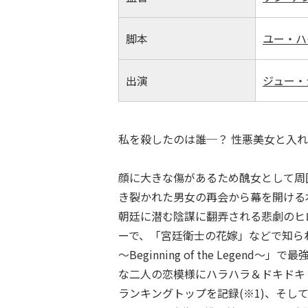
脚本
ユー・ハ
出演
ジュー・
私を殺したのは誰─？ 性悪美女と入
顔に大きな傷があるため醜女として周
き裂かれた男女の再会から幕を開ける
朝廷に潜む陰謀に翻弄される悲劇のヒロ
ーで、「宮廷衛士の花嫁」などで知ら
～Beginning of the Le
な二人の恋模様にハラハラ＆ドキドキ
ランキングトップを記録(※1)、そして