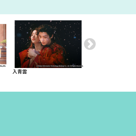
入青雲
与晋長安～乱世に咲
華～