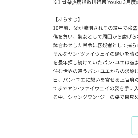
※1 骨朵热度指数排行榜 Youku 3月度
【あらすじ】
10年前、父が流刑されその道中で強
傷を負い、醜女として周囲から虐げら
鉢合わせした県令に容疑者として捕ら
そんなヤン･ツァイウェイの疑いを晴
を長年探し続けていたパン･ユエは彼
住む世界の違うパン･ユエからの求婚
日、パン･ユエに想いを寄せる上官府
てまでヤン･ツァイウェイの姿を手に
る中、シャングワン･ジーの姿で目覚