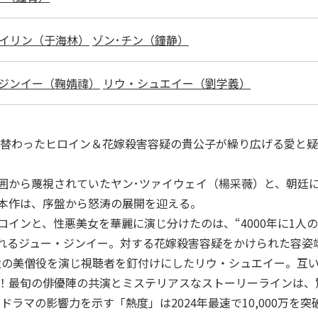
イリン（于海林）
ゾン･チン（鐘静）
ジンイー（鞠婧禕）
リウ・シュエイー（劉学義）
れ替わったヒロイン＆花嫁殺害容疑の貴公子が繰り広げる愛と
囲から蔑視されていたヤン･ツァイウェイ（楊采薇）と、朝廷
本作は、序盤から怒涛の展開を迎える。
インと、性悪美女を華麗に演じ分けたのは、“4000年に1人の
れるジュー・ジンイー。対する花嫁殺害容疑をかけられた容姿
gend～」で最強の美僧役を演じ視聴者を釘付けにしたリウ・シュエイ
！最旬の俳優陣の共演とミステリアスなストーリーラインは、
ドラマの影響力を示す「熱度」は2024年最速で10,000万を