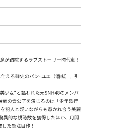
疑念が錯綜するラブストーリー時代劇！
に仕える御史のパン･ユエ（潘樾）。引
美少女“と謳われた元SNH48のメンバ
端麗の貴公子を演じるのは「少年歌行
ー。互いを犯人と疑いながらも惹かれ合う美麗
驚異的な視聴数を獲得したほか、月間
突破した超注目作！