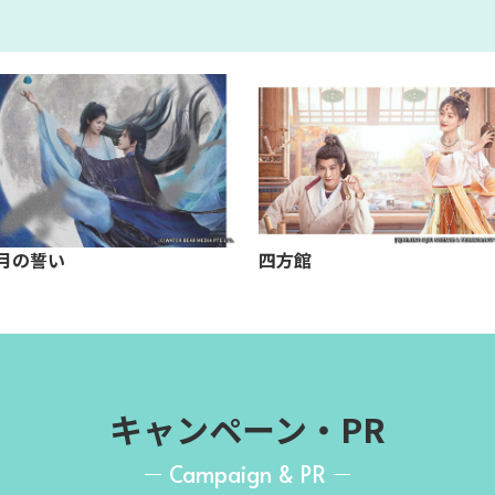
月の誓い
四方館
キャンペーン・PR
Campaign & PR