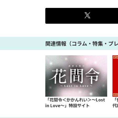
関連情報（コラム・特集・プ
「花間令＜かかんれい＞～Lost
「
in Love～」特設サイト
代