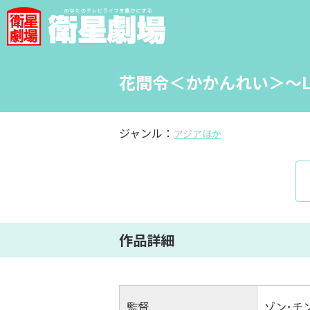
花間令＜かかんれい＞～Lost
ジャンル：
アジアほか
作品詳細
監督
ゾン･チ