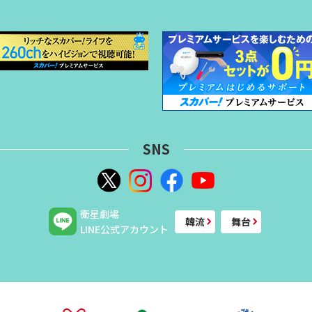
SNS
衛星劇場
韓流
舞台
LINE公式アカウント