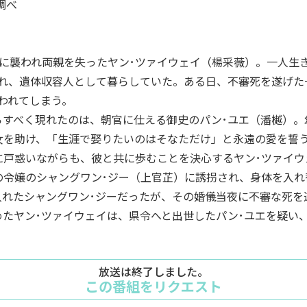
調べ
盗に襲われ両親を失ったヤン･ツァイウェイ（楊采薇）。一人生
れ、遺体収容人として暮らしていた。ある日、不審死を遂げた
われてしまう。
らすべく現れたのは、朝官に仕える御史のパン･ユエ（潘樾）。
女を助け、「生涯で娶りたいのはそなただけ」と永遠の愛を誓
に戸惑いながらも、彼と共に歩むことを決心するヤン･ツァイ
の令嬢のシャングワン･ジー（上官芷）に誘拐され、身体を入
入れたシャングワン･ジーだったが、その婚儀当夜に不審な死を
めたヤン･ツァイウェイは、県令へと出世したパン･ユエを疑い
放送は終了しました。
この番組をリクエスト