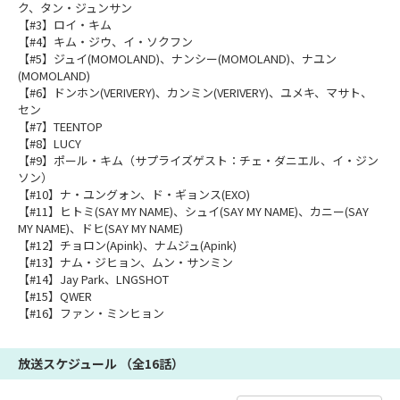
ク、タン・ジュンサン
【#3】ロイ・キム
【#4】キム・ジウ、イ・ソクフン
【#5】ジュイ(MOMOLAND)、ナンシー(MOMOLAND)、ナユン
(MOMOLAND)
【#6】ドンホン(VERIVERY)、カンミン(VERIVERY)、ユメキ、マサト、
セン
【#7】TEENTOP
【#8】LUCY
【#9】ポール・キム（サプライズゲスト：チェ・ダニエル、イ・ジン
ソン）
【#10】ナ・ユングォン、ド・ギョンス(EXO)
【#11】ヒトミ(SAY MY NAME)、シュイ(SAY MY NAME)、カニー(SAY
MY NAME)、ドヒ(SAY MY NAME)
【#12】チョロン(Apink)、ナムジュ(Apink)
【#13】ナム・ジヒョン、ムン・サンミン
【#14】Jay Park、LNGSHOT
【#15】QWER
【#16】ファン・ミンヒョン
放送スケジュール （全16話）