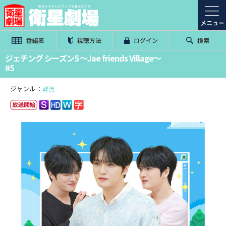
番組表
視聴方法
ログイン
検索
ジェチング シーズン5 ～Jae friends Village～
#5
ジャンル：
韓流