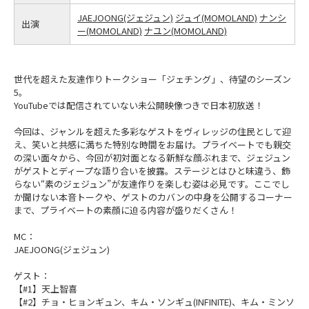
JAEJOONG(ジェジュン)
ジュイ(MOMOLAND)
ナンシ
出演
ー(MOMOLAND)
ナユン(MOMOLAND)
世代を超えた友達作りトークショー「ジェチング」、待望のシーズン
5。
YouTubeでは配信されていない未公開映像つきで日本初放送！
今回は、ジャンルを超えた多彩なゲストをヴィレッジの住民として迎
え、笑いと共感に満ちた特別な時間をお届け。プライベートでも親交
の深い面々から、今回が初対面となる新鮮な顔ぶれまで、ジェジュン
がゲストとディープな語り合いを披露。ステージとはひと味違う、飾
らない“素のジェジュン”が友達作りを楽しむ姿は必見です。ここでし
か聞けない本音トークや、ゲストのカバンの中身を公開するコーナー
まで、プライベートの素顔に迫る内容が盛りだくさん！
MC：
JAEJOONG(ジェジュン)
ゲスト：
【#1】天上智喜
【#2】チョ・ヒョンギュン、キム・ソンギュ(INFINITE)、キム・ミンソ