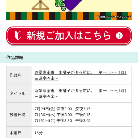
作品詳細
落語家密着 出囃子が鳴る前に。 第一回～七代目
作品名
三遊亭円楽～
落語家密着 出囃子が鳴る前に。 第一回～七代目
タイトル
三遊亭円楽～
7月24日(金) 深夜3:00 - 深夜3:15
放送日時
7月30日(木) 午後8:00 - 午後8:15
7月31日(金) 午後3:30 - 午後3:45
本編尺
15分