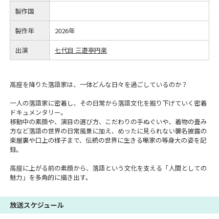
製作国
製作年
2026年
出演
七代目 三遊亭円楽
高座を降りた落語家は、一体どんな日々を過ごしているのか？
一人の落語家に密着し、その日常から落語文化を掘り下げていく密着
ドキュメンタリー。
移動中の素顔や、演目の選び方、こだわりの手ぬぐいや、着物の畳み
方など落語の世界の日常風景に加え、めったに見られない襲名披露の
楽屋裏や口上の様子まで、伝統の世界に生きる噺家の等身大の姿を記
録。
高座に上がる前の素顔から、落語という文化を支える「人間としての
魅力」を多角的に描き出す。
放送スケジュール