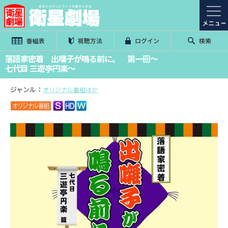
番組表
視聴方法
ログイン
検索
落語家密着 出囃子が鳴る前に。 第一回～
七代目 三遊亭円楽～
ジャンル：
オリジナル番組ほか