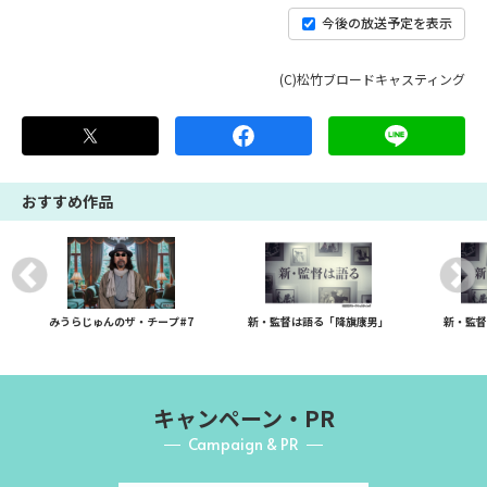
今後の放送予定を表示
(C)松竹ブロードキャスティング
おすすめ作品
みうらじゅんのザ・チープ#7
新・監督は語る「降旗康男」
新・監督
キャンペーン・PR
Campaign & PR