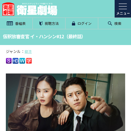
番組表
視聴方法
ログイン
検索
仮釈放審査官 イ・ハンシン#12（最終話）
ジャンル：
韓流