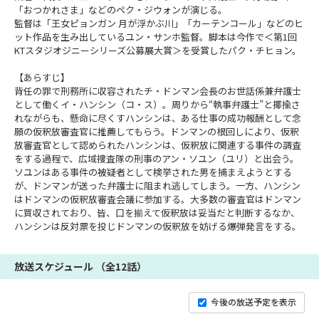
「おつかれさま」などのペク・ジウォンが演じる。
監督は「王女ピョンガン 月が浮かぶ川」「カーテンコール」などのヒ
ット作品を生み出しているユン・サンホ監督。脚本は今作で＜第1回
KTスタジオジニーシリーズ公募展大賞＞を受賞したパク・チヒョン。
【あらすじ】
背任の罪で刑務所に収容されたチ・ドンマン会長のお世話係兼弁護士
として働くイ・ハンシン（コ・ス）。周りから“執事弁護士”と揶揄さ
れながらも、懸命に尽くすハンシンは、ある仕事の成功報酬として念
願の仮釈放審査官に推薦してもらう。ドンマンの根回しにより、仮釈
放審査官として認められたハンシンは、仮釈放に関連する事件の調査
をする過程で、広域捜査隊の刑事のアン・ソユン（ユリ）と出会う。
ソユンはある事件の被疑者として検挙された男を捕まえようとする
が、ドンマンが送った弁護士に阻まれ逃してしまう。一方、ハンシン
はドンマンの仮釈放審査会議に参加する。大多数の審査官はドンマン
に買収されており、皆、口を揃えて仮釈放は妥当だと判断するなか、
ハンシンは反対票を投じドンマンの仮釈放を妨げる爆弾発言をする。
放送スケジュール （全12話）
今後の放送予定を表示