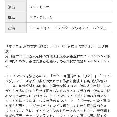
演出
ユン・サンホ
脚本
パク・チヒョン
出演
コ・ス
クォン・ユリ
ペク・ジウォン
イ・ハクジュ
「オクニョ 運命の女（ひと）」コ・ス×少女時代のクォン・ユリ共
演！
元刑務官という過去を持つ弁護士兼仮釈放審査官のイ・ハンシンと彼
の仲間たちが、悪徳受刑者を懲らしめる爽快な復讐サスペンスコメデ
ィ。
イ・ハンシンを演じるのは、「オクニョ 運命の女（ひと）」「ミッシ
ング」シリーズなどの多くの大ヒット作品に出演する実力派俳優の
コ・ス。正義感溢れる眼差しと柔軟な推理力で、仮釈放を目前にしな
がらも反省の色すら見せず罰から逃れようとする受刑者に仮釈放を認
めない不適合を叩きつける。イ・ハンシンとバディを組む刑事アン・
ソユンを演じるのは、少女時代のメンバーで、「ポッサム～愛と運命
を盗んだ男～」「グッジョブ」など女優としても存在感を放つクォ
ン・ユリ。さらに、イ・ハンシンのもう一人のパートナー、悪徳闇金
業者の代表・チェ・ファランを、「ウ・ヨンウ弁護士は天才肌」や