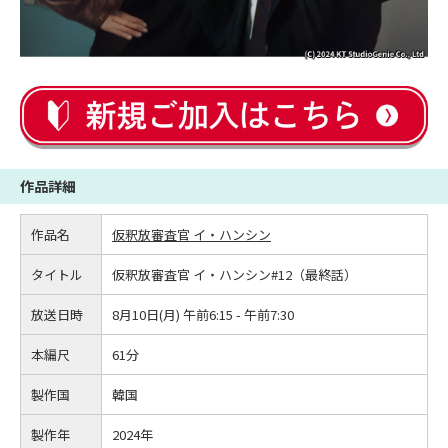
作品詳細
作品名
仮釈放審査官 イ・ハンシン
タイトル
仮釈放審査官 イ・ハンシン#12（最終話）
放送日時
8月10日(月) 午前6:15 - 午前7:30
本編尺
61分
製作国
韓国
製作年
2024年