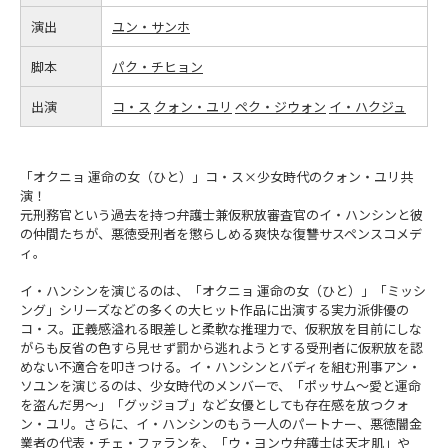
演出
ユン・サンホ
脚本
パク・チヒョン
出演
コ・ス
クォン・ユリ
ペク・ジウォン
イ・ハクジュ
「オクニョ 運命の女（ひと）」コ・ス×少女時代のクォン・ユリ共
演！
元刑務官という過去を持つ弁護士兼仮釈放審査官のイ・ハンシンと彼
の仲間たちが、悪徳受刑者を懲らしめる爽快な復讐サスペンスコメデ
ィ。
イ・ハンシンを演じるのは、「オクニョ 運命の女（ひと）」「ミッシ
ング」シリーズなどの多くの大ヒット作品に出演する実力派俳優の
コ・ス。正義感溢れる眼差しと柔軟な推理力で、仮釈放を目前にしな
がらも反省の色すら見せず罰から逃れようとする受刑者に仮釈放を認
めない不適合を叩きつける。イ・ハンシンとバディを組む刑事アン・
ソユンを演じるのは、少女時代のメンバーで、「ポッサム～愛と運命
を盗んだ男～」「グッジョブ」など女優としても存在感を放つクォ
ン・ユリ。さらに、イ・ハンシンのもう一人のパートナー、悪徳闇金
業者の代表・チェ・ファランを、「ウ・ヨンウ弁護士は天才肌」や