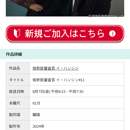
作品詳細
作品名
仮釈放審査官 イ・ハンシン
タイトル
仮釈放審査官 イ・ハンシン#11
放送日時
8月7日(金) 午前6:15 - 午前7:30
本編尺
61分
製作国
韓国
製作年
2024年