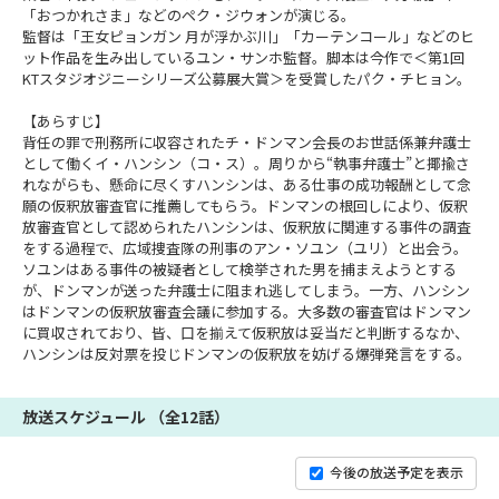
「おつかれさま」などのペク・ジウォンが演じる。
監督は「王女ピョンガン 月が浮かぶ川」「カーテンコール」などのヒ
ット作品を生み出しているユン・サンホ監督。脚本は今作で＜第1回
KTスタジオジニーシリーズ公募展大賞＞を受賞したパク・チヒョン。
【あらすじ】
背任の罪で刑務所に収容されたチ・ドンマン会長のお世話係兼弁護士
として働くイ・ハンシン（コ・ス）。周りから“執事弁護士”と揶揄さ
れながらも、懸命に尽くすハンシンは、ある仕事の成功報酬として念
願の仮釈放審査官に推薦してもらう。ドンマンの根回しにより、仮釈
放審査官として認められたハンシンは、仮釈放に関連する事件の調査
をする過程で、広域捜査隊の刑事のアン・ソユン（ユリ）と出会う。
ソユンはある事件の被疑者として検挙された男を捕まえようとする
が、ドンマンが送った弁護士に阻まれ逃してしまう。一方、ハンシン
はドンマンの仮釈放審査会議に参加する。大多数の審査官はドンマン
に買収されており、皆、口を揃えて仮釈放は妥当だと判断するなか、
ハンシンは反対票を投じドンマンの仮釈放を妨げる爆弾発言をする。
放送スケジュール （全12話）
今後の放送予定を表示