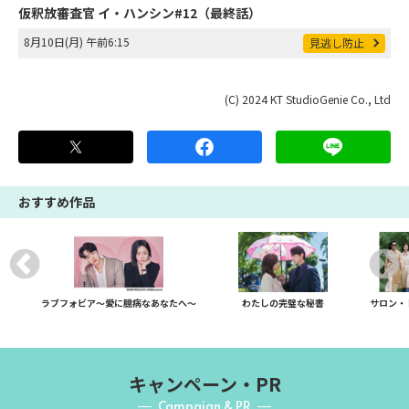
仮釈放審査官 イ・ハンシン#12（最終話）
8月10日(月) 午前6:15
見逃し防止
(C) 2024 KT StudioGenie Co., Ltd
おすすめ作品
ラブフォビア～愛に臆病なあなたへ～
わたしの完璧な秘書
サロン・
キャンペーン・PR
Campaign & PR