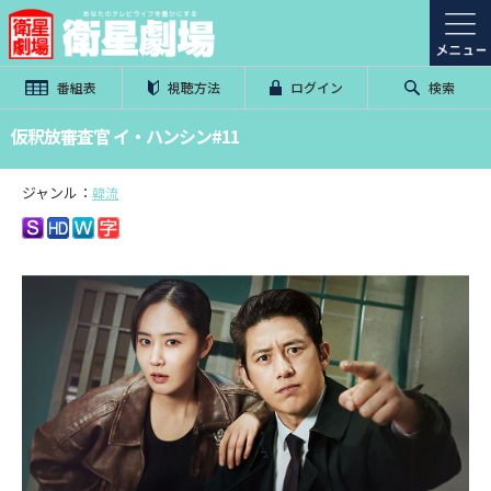
番組表
視聴方法
ログイン
検索
仮釈放審査官 イ・ハンシン#11
ジャンル：
韓流