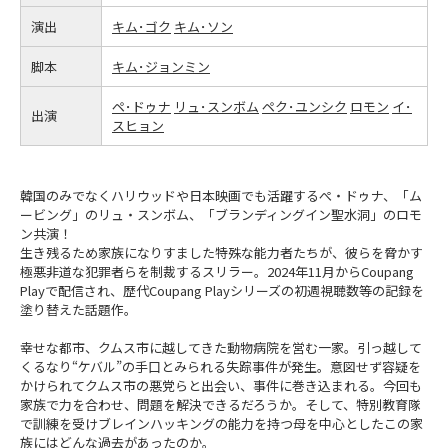
演出
キム･ゴク
キム･ソン
脚本
キム･ジョンミン
ペ･ドゥナ
リュ･スンボム
ペク･ユンシク
ロモン
イ･
出演
スヒョン
韓国のみでなくハリウッドや日本映画でも活躍するぺ・ドゥナ、「ム
ービング」のリュ・スンボム、「ブランディングイン聖水洞」のロモ
ン共演！
生き残るため家族になりすました特殊な能力者たちが、彼らを脅かす
極悪非道な犯罪者らを制裁するスリラー。2024年11月からCoupang
Playで配信され、歴代Coupang Playシリーズの初週視聴数等の記録を
塗り替えた話題作。
幸せな都市、クムス市に越してきた動物病院を営む一家。引っ越して
くるなり“ケバル”の手口とみられる失踪事件が発生。意図せず容疑を
かけられてクムス市の悪党らと出会い、事件に巻き込まれる。今回も
家族で力を合わせ、問題を解決できるだろうか。そして、特別教育隊
で訓練を受けブレインハッキングの能力を持つ母を中心としたこの家
族にはどんな過去があったのか。