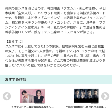
母親のヨンスを演じるのは、韓国映画「グエムル -漢江の怪物-」や日
本映画「空気人形」、ハリウッド映画にも出演する演技派俳優ぺ・ド
ゥナ。父親役にはドラマ「ムービング」で話題を集めたリュ・スンボ
ム、祖父役をベテラン俳優のペク・ユンシク。さらに、息子を「ブラ
ンディングイン聖水洞」や「今、私たちの学校は…」で注目を集める
若手俳優ロモンが、娘をモデル出身のイ・スヒョンが演じる。
【あらすじ】
クムス市に引っ越してきた1つの家族。動物病院を営む両親と高校生
の双子、そして祖父の5人家族だ。母親のヨンス(ペ･ドゥナ)は引っ越
しの道中に事故を起こし、相手の男性に罵られる。同じ頃、市内に住
む女性が失踪する事件が起きる。クムス署の刑事は開発地域ばかりを
狙った“ケバル”の犯行ではないかとにらむのだが…。
おすすめ作品
ラブフォビア～愛に臆病なあなたへ～
YOUR HONOR～許されざる判事～