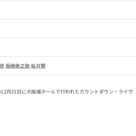
彦
坂崎幸之助
桜井賢
FEEの12月31日に大阪城ホールで行われたカウントダウン・ライヴ