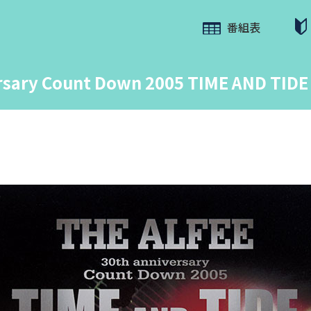
番組表
rsary Count Down 2005 TIME AND TIDE