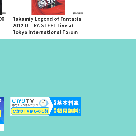
0
Takamiy Legend of Fantasia
THE ALFEE Millenn
2012 ULTRA STEEL Live at
in OSAKA-Live at O
Tokyo International Forum
Hall"A.D.1999"-
Sep.01.2012