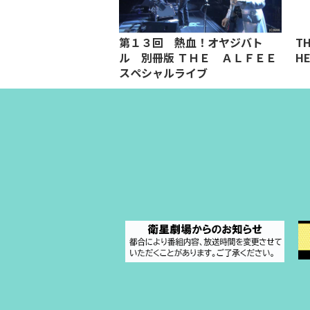
OLO「小倉博和の
第１３回 熱血！オヤジバト
TH
und of Strings」
ル 別冊版 ＴＨＥ ＡＬＦＥＥ
HE
iversary 新春！御
スペシャルライブ
尽くし