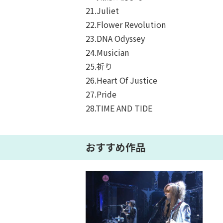
21.Juliet
22.Flower Revolution
23.DNA Odyssey
24.Musician
25.祈り
26.Heart Of Justice
27.Pride
28.TIME AND TIDE
おすすめ作品