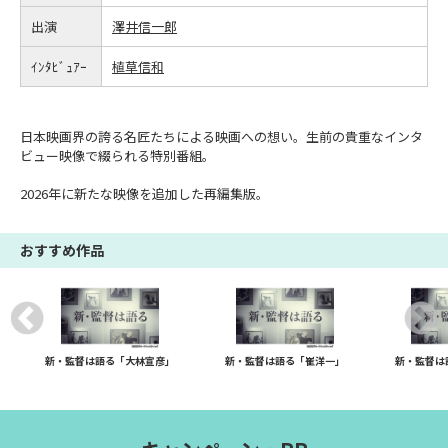
出演
澤井信一郎
ｲﾝﾀﾋﾞｭｱｰ
植草信和
日本映画界の誇る名匠たちによる映画への想い。生前の貴重なインタ
ビュー映像で綴られる特別番組。
2026年に新たな映像を追加した再編集版。
おすすめ作品
新・監督は語る「大林宣彦」
新・監督は語る「崔洋一」
新・監督は