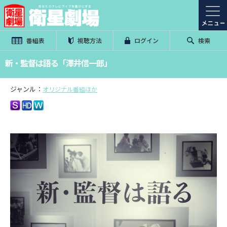
番組表
視聴方法
ログイン
検索
新・監督は語る「澤井信一郎」
ジャンル：
オリジナル番組ほか