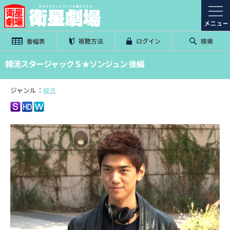
番組表
視聴方法
ログイン
検索
韓流スタージャックＳ★ソンジュン 後編
ジャンル：
韓流