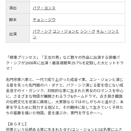
演出
パク・ヨンス
脚本
チョン・ジウ
パク・シフ
ユン・ジョンヒ
シン・グ
キム・ソンミ
出演
ン
「検事プリンセス」「王女の男」など数々の作品に出演する俳優パ
ク・シフが2008年に出演！最高視聴率29.7％を記録した大ヒットドラ
マ！
名門宗家ハ家と、一代で成り上がった成金イ家。ユン・ジョンヒ演じ
る愛を失った名門娘のハ・ダナと、パク・シフ演じる愛を信じない成
金息子のイ・ガンソク、対照的な家に生まれた男女のロマンスを中心
に、さまざまな物語が展開されるラブ&ホームドラマ。古き良き韓国
の伝統文化を忠実に再現し、大家族ならではのしがらみと温かさ、本
家を守るために努力する祖父と、その期待に反して生きていく子供た
ちの葛藤を描いた物語。愛を選ぶか、家門を守るかーー。
【あらすじ】
宗家という伝統ある家に生まれたダナ(ユン・ジョンヒ)は名家にふさ