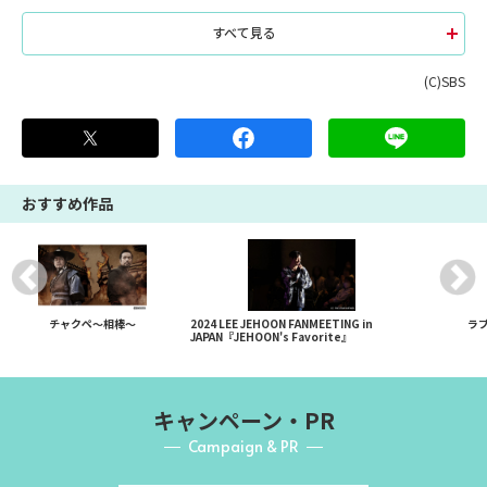
すべて見る
(C)SBS
おすすめ作品
チャクペ～相棒～
2024 LEE JEHOON FANMEETING in
ラ
JAPAN『JEHOON's Favorite』
キャンペーン・PR
Campaign & PR