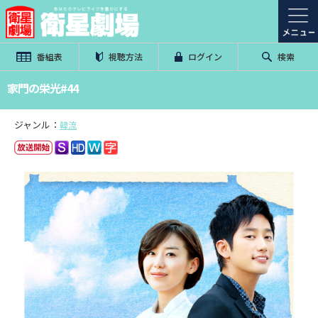
番組表
視聴方法
ログイン
検索
家門の栄光#44
ジャンル：
韓流