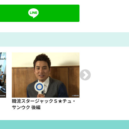
韓流スタージャックＳ★チュ・
韓流スタージャック
サンウク 後編
ジョンハン 後編