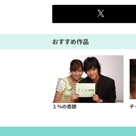
おすすめ作品
場合の数
１％の奇跡
チ