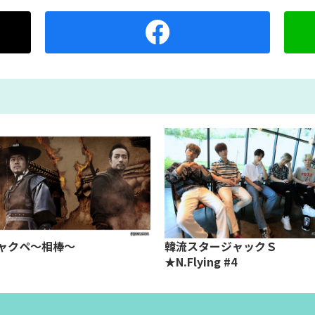
ャクペ～相棒～
韓流スタージャックＳ
★N.Flying #4