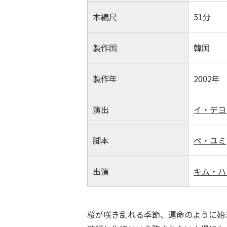
本編尺
51分
製作国
韓国
製作年
2002年
演出
イ・デヨ
脚本
ペ・ユミ
出演
キム・ハ
桜が咲き乱れる季節、運命のように始