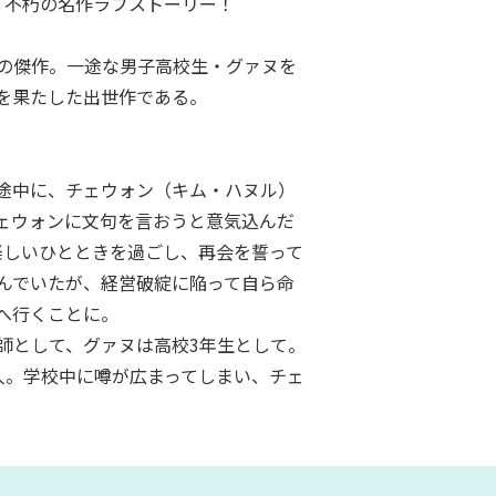
、不朽の名作ラブストーリー！
マの傑作。一途な男子高校生・グァヌを
を果たした出世作である。
途中に、チェウォン（キム・ハヌル）
ェウォンに文句を言おうと意気込んだ
楽しいひとときを過ごし、再会を誓って
んでいたが、経営破綻に陥って自ら命
へ行くことに。
師として、グァヌは高校3年生として。
人。学校中に噂が広まってしまい、チェ