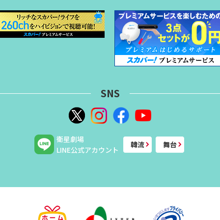
SNS
衛星劇場
韓流
舞台
LINE公式アカウント