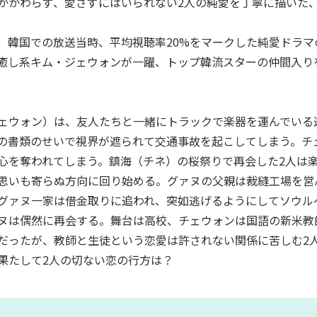
かかわらず、愛さずにはいられない2人の純愛を丁寧に描いた
、韓国での放送当時、平均視聴率20%をマークした純愛ドラ
癒し系キム・ジェウォンが一躍、トップ韓流スターの仲間入り
ェウォン）は、友人たちと一緒にトラックで楽器を運んでいる
の書類のせいで視界が遮られて交通事故を起こしてしまう。チ
心を奪われてしまう。鎮海（チネ）の桜祭りで再会した2人は
思いも寄らぬ方向に回り始める。グァヌの父親は裁縫工場を営
グァヌ一家は借金取りに追われ、突如逃げるようにしてソウル
ヌは偶然に再会する。舞台は高校、チェウォンは国語の新米教
だったが、教師と生徒という恋愛は許されない関係に苦しむ2
果たして2人の切ない恋の行方は？