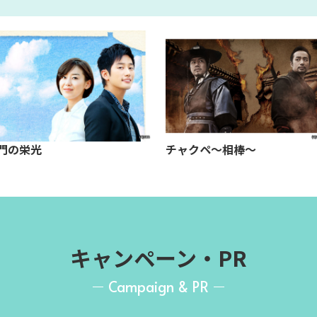
門の栄光
チャクペ～相棒～
キャンペーン・PR
Campaign & PR