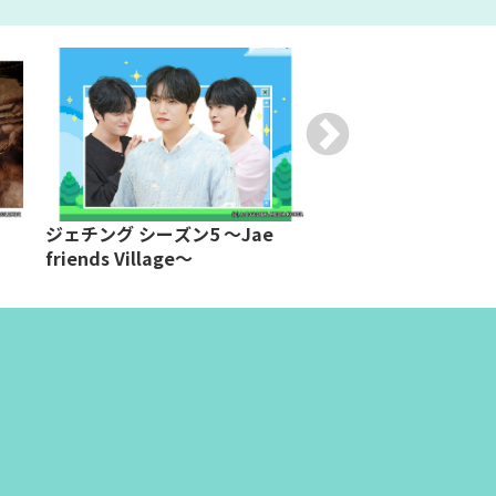
ジェチング シーズン5 ～Jae
韓流スタージャック
friends Village～
ョニ 前編