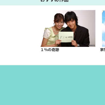
EN PROJECT～デビュ
１％の奇跡
家