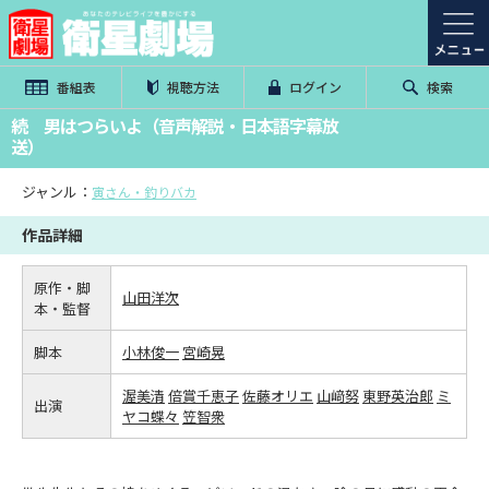
番組表
視聴方法
ログイン
検索
続 男はつらいよ（音声解説・日本語字幕放
送）
ジャンル：
寅さん・釣りバカ
作品詳細
原作・脚
山田洋次
本・監督
脚本
小林俊一
宮崎晃
渥美清
倍賞千恵子
佐藤オリエ
山﨑努
東野英治郎
ミ
出演
ヤコ蝶々
笠智衆