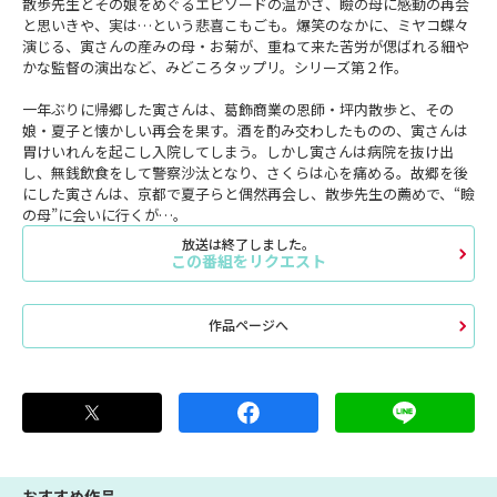
散歩先生とその娘をめぐるエピソードの温かさ、瞼の母に感動の再会
と思いきや、実は…という悲喜こもごも。爆笑のなかに、ミヤコ蝶々
演じる、寅さんの産みの母・お菊が、重ねて来た苦労が偲ばれる細や
かな監督の演出など、みどころタップリ。シリーズ第２作。
一年ぶりに帰郷した寅さんは、葛飾商業の恩師・坪内散歩と、その
娘・夏子と懐かしい再会を果す。酒を酌み交わしたものの、寅さんは
胃けいれんを起こし入院してしまう。しかし寅さんは病院を抜け出
し、無銭飲食をして警察沙汰となり、さくらは心を痛める。故郷を後
にした寅さんは、京都で夏子らと偶然再会し、散歩先生の薦めで、“瞼
の母”に会いに行くが…。
放送は終了しました。
この番組をリクエスト
作品ページへ
おすすめ作品