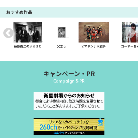
おすすめ作品
藤原義江のふるさと
父恋し
V.マドンナ大戦争
ゴーヤーち
キャンペーン・PR
Campaign & PR