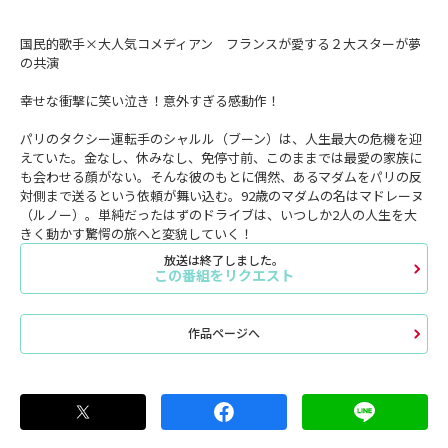
国民的歌手×大人気コメディアン フランスが愛する２大スターが夢
の共演
幸せな衝撃に笑い泣き！意外すぎる感動作！
パリのタクシー運転手のシャルル（ブーン）は、人生最大の危機を迎
えていた。金なし、休みなし、免停寸前、このままでは最愛の家族に
も会わせる顔がない。そんな彼のもとに偶然、あるマダムをパリの反
対側まで送るという依頼が舞い込む。92歳のマダムの名はマドレーヌ
（ルノー）。単純だったはずのドライブは、いつしか2人の人生を大
きく動かす驚愕の旅へと変貌していく！
放送は終了しました。
この番組をリクエスト
作品ページへ