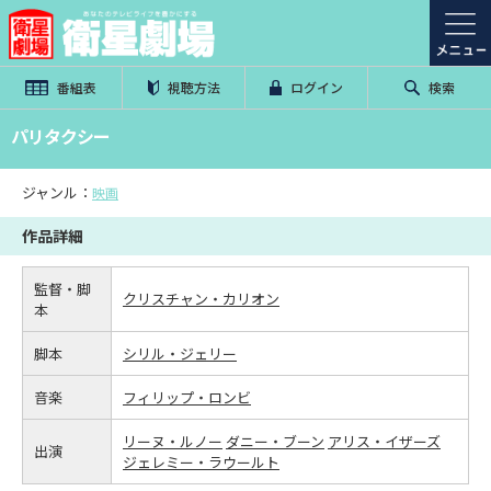
番組表
視聴方法
ログイン
検索
パリタクシー
ジャンル：
映画
作品詳細
監督・脚
クリスチャン・カリオン
本
脚本
シリル・ジェリー
音楽
フィリップ・ロンビ
リーヌ・ルノー
ダニー・ブーン
アリス・イザーズ
出演
ジェレミー・ラウールト