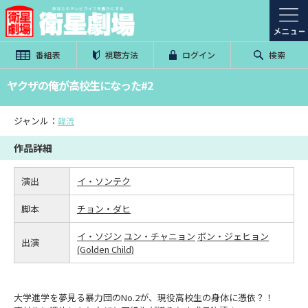
番組表
視聴方法
ログイン
検索
ヤクザの俺が高校生になった#2
ジャンル：
韓流
作品詳細
演出
イ・ソンテク
脚本
チョン・ダヒ
イ・ソジン
ユン・チャニョン
ボン・ジェヒョン
出演
(Golden Child)
大学進学を夢見る暴力団のNo.2が、現役高校生の身体に憑依？！