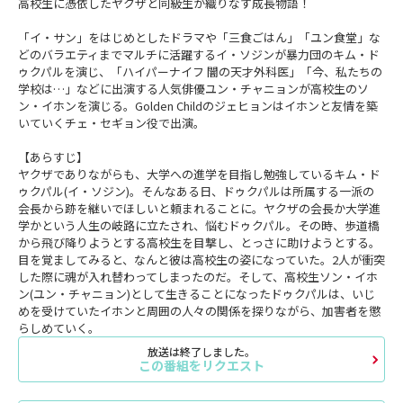
高校生に憑依したヤクザと同級生が織りなす成長物語！
「イ・サン」をはじめとしたドラマや「三食ごはん」「ユン食堂」な
どのバラエティまでマルチに活躍するイ・ソジンが暴力団のキム・ド
ゥクパルを演じ、「ハイパーナイフ 闇の天才外科医」「今、私たちの
学校は…」などに出演する人気俳優ユン・チャニョンが高校生のソ
ン・イホンを演じる。Golden Childのジェヒョンはイホンと友情を築
いていくチェ・セギョン役で出演。
【あらすじ】
ヤクザでありながらも、大学への進学を目指し勉強しているキム・ド
ゥクパル(イ・ソジン)。そんなある日、ドゥクパルは所属する一派の
会長から跡を継いでほしいと頼まれることに。ヤクザの会長か大学進
学かという人生の岐路に立たされ、悩むドゥクパル。その時、歩道橋
から飛び降りようとする高校生を目撃し、とっさに助けようとする。
目を覚ましてみると、なんと彼は高校生の姿になっていた。2人が衝突
した際に魂が入れ替わってしまったのだ。そして、高校生ソン・イホ
ン(ユン・チャニョン)として生きることになったドゥクパルは、いじ
めを受けていたイホンと周囲の人々の関係を探りながら、加害者を懲
らしめていく。
放送は終了しました。
この番組をリクエスト